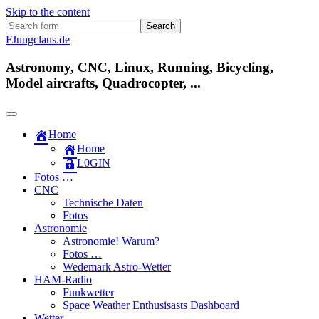
Skip to the content
Search
for:
FJungclaus.de
Astronomy, CNC, Linux, Running, Bicycling,
Model aircrafts, Quadrocopter, ...
Home
Home
L​0​​GIN
Fotos …
CNC
Technische Daten
Fotos
Astronomie
Astronomie! Warum?
Fotos …
Wedemark Astro-Wetter
HAM-Radio
Funkwetter
Space Weather Enthusisasts Dashboard
Wetter