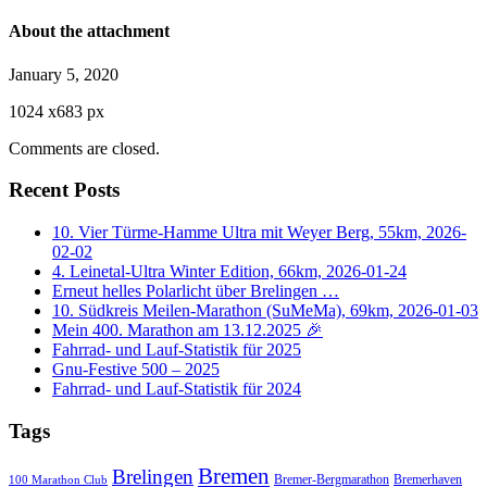
About the attachment
January 5, 2020
1024
x
683 px
Comments are closed.
Recent Posts
10. Vier Türme-Hamme Ultra mit Weyer Berg, 55km, 2026-
02-02
4. Leinetal-Ultra Winter Edition, 66km, 2026-01-24
Erneut helles Polarlicht über Brelingen …
10. Südkreis Meilen-Marathon (SuMeMa), 69km, 2026-01-03
Mein 400. Marathon am 13.12.2025 🎉
Fahrrad- und Lauf-Statistik für 2025
Gnu-Festive 500 – 2025
Fahrrad- und Lauf-Statistik für 2024
Tags
Bremen
Brelingen
Bremer-Bergmarathon
Bremerhaven
100 Marathon Club