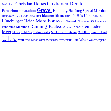
Cuxhaven
Deister
Christian Hottas
Bückeberg
Gravel
Hamburg
Fernsehturmmarathon
Hamburg Special Marathon
Ith
Idaturm
ith-Hils-Ultra
Ith-Hils
Hannover
Heide Ultra Trail
KILL 50
Harz
Marathon
Lüneburger Heide
Moor
Neuwerk
Northeim
OG-Hannover
Running-Paule.de
Steinhuder
Panorama-Marathon
Sport
Sonne
Süntel
Meer
Südkreis Ultrateam
Süntel-Trail
SuMeMa
Südkreisläufer
Strava
Ultra
Watt
Weser
Wedemark
Watt-Moor-Ultra
Wedemark Ultra
Weserbergland