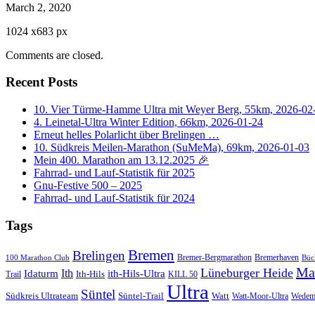
March 2, 2020
1024
x
683 px
Comments are closed.
Recent Posts
10. Vier Türme-Hamme Ultra mit Weyer Berg, 55km, 2026-02
4. Leinetal-Ultra Winter Edition, 66km, 2026-01-24
Erneut helles Polarlicht über Brelingen …
10. Südkreis Meilen-Marathon (SuMeMa), 69km, 2026-01-03
Mein 400. Marathon am 13.12.2025 🎉
Fahrrad- und Lauf-Statistik für 2025
Gnu-Festive 500 – 2025
Fahrrad- und Lauf-Statistik für 2024
Tags
Bremen
Brelingen
Bremer-Bergmarathon
Bremerhaven
100 Marathon Club
Büc
Ma
Lüneburger Heide
Ith
Idaturm
ith-Hils-Ultra
Ith-Hils
Trail
KILL 50
Ultra
Süntel
Südkreis Ultrateam
Süntel-Trail
Watt
Wedem
Watt-Moor-Ultra