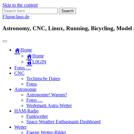
Skip to the content
Search
for:
FJungclaus.de
Astronomy, CNC, Linux, Running, Bicycling, Model ai
Home
Home
L​0​​GIN
Fotos …
CNC
Technische Daten
Fotos
Astronomie
Astronomie! Warum?
Fotos …
Wedemark Astro-Wetter
HAM-Radio
Funkwetter
Space Weather Enthusisasts Dashboard
Wetter
Eigene Wetter-Bilder