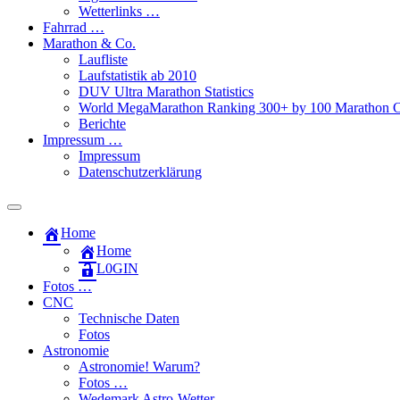
Wetterlinks …
Fahrrad …
Marathon & Co.
Laufliste
Laufstatistik ab 2010
DUV Ultra Marathon Statistics
World MegaMarathon Ranking 300+ by 100 Marathon C
Berichte
Impressum …
Impressum
Datenschutzerklärung
Toggle
search
Home
field
Home
L​0​​GIN
Fotos …
CNC
Technische Daten
Fotos
Astronomie
Astronomie! Warum?
Fotos …
Wedemark Astro-Wetter