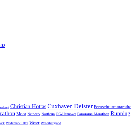
-02
Cuxhaven
Deister
Christian Hottas
Fernsehturmmarath
keberg
rathon
Running-
Moor
Panorama-Marathon
Neuwerk
Northeim
OG-Hannover
Weser
ark
Wedemark Ultra
Weserbergland