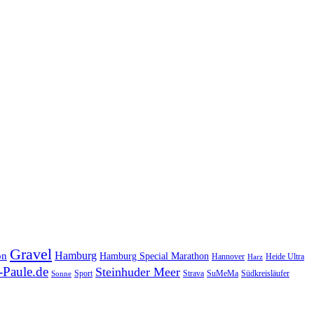
Gravel
Hamburg
on
Hamburg Special Marathon
Hannover
Heide Ultra
Harz
Paule.de
Steinhuder Meer
SuMeMa
Südkreisläufer
Sport
Strava
Sonne