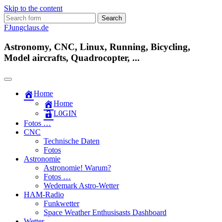
Skip to the content
Search
for:
FJungclaus.de
Astronomy, CNC, Linux, Running, Bicycling,
Model aircrafts, Quadrocopter, ...
Home
Home
L​0​​GIN
Fotos …
CNC
Technische Daten
Fotos
Astronomie
Astronomie! Warum?
Fotos …
Wedemark Astro-Wetter
HAM-Radio
Funkwetter
Space Weather Enthusisasts Dashboard
Wetter