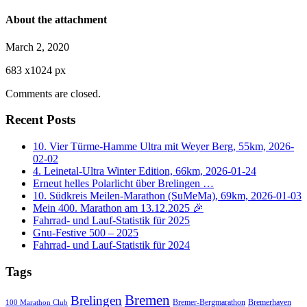
About the attachment
March 2, 2020
683
x
1024 px
Comments are closed.
Recent Posts
10. Vier Türme-Hamme Ultra mit Weyer Berg, 55km, 2026-
02-02
4. Leinetal-Ultra Winter Edition, 66km, 2026-01-24
Erneut helles Polarlicht über Brelingen …
10. Südkreis Meilen-Marathon (SuMeMa), 69km, 2026-01-03
Mein 400. Marathon am 13.12.2025 🎉
Fahrrad- und Lauf-Statistik für 2025
Gnu-Festive 500 – 2025
Fahrrad- und Lauf-Statistik für 2024
Tags
Bremen
Brelingen
Bremer-Bergmarathon
Bremerhaven
100 Marathon Club