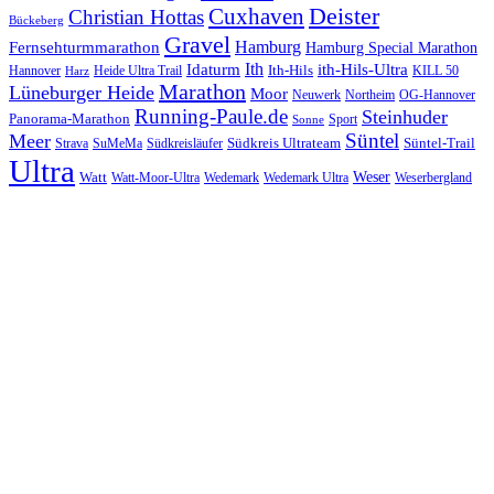
Cuxhaven
Deister
Christian Hottas
Bückeberg
Gravel
Hamburg
Fernsehturmmarathon
Hamburg Special Marathon
Ith
Idaturm
ith-Hils-Ultra
Ith-Hils
Hannover
Heide Ultra Trail
KILL 50
Harz
Marathon
Lüneburger Heide
Moor
Neuwerk
Northeim
OG-Hannover
Running-Paule.de
Steinhuder
Panorama-Marathon
Sport
Sonne
Süntel
Meer
Südkreis Ultrateam
Süntel-Trail
SuMeMa
Südkreisläufer
Strava
Ultra
Watt
Weser
Wedemark
Watt-Moor-Ultra
Wedemark Ultra
Weserbergland