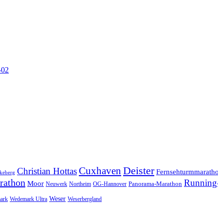
-02
Cuxhaven
Deister
Christian Hottas
Fernsehturmmarath
keberg
rathon
Running-
Moor
Panorama-Marathon
Neuwerk
Northeim
OG-Hannover
Weser
ark
Wedemark Ultra
Weserbergland