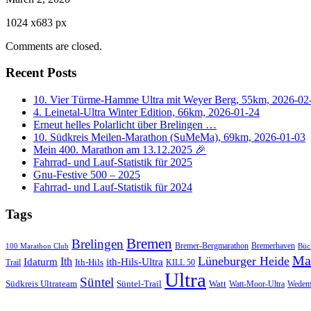
1024
x
683 px
Comments are closed.
Recent Posts
10. Vier Türme-Hamme Ultra mit Weyer Berg, 55km, 2026-02
4. Leinetal-Ultra Winter Edition, 66km, 2026-01-24
Erneut helles Polarlicht über Brelingen …
10. Südkreis Meilen-Marathon (SuMeMa), 69km, 2026-01-03
Mein 400. Marathon am 13.12.2025 🎉
Fahrrad- und Lauf-Statistik für 2025
Gnu-Festive 500 – 2025
Fahrrad- und Lauf-Statistik für 2024
Tags
Bremen
Brelingen
Bremer-Bergmarathon
Bremerhaven
100 Marathon Club
Büc
Ma
Lüneburger Heide
Ith
Idaturm
ith-Hils-Ultra
Ith-Hils
Trail
KILL 50
Ultra
Süntel
Südkreis Ultrateam
Süntel-Trail
Watt
Wedem
Watt-Moor-Ultra