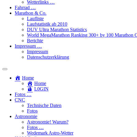
Wetterlinks …
Fahrrad …
Marathon & Co.
Laufliste
Laufstatistik ab 2010
DUV Ultra Marathon Statistics
World MegaMarathon Ranking 300+ by 100 Marathon C
Berichte
Impressum …
Impressum
Datenschutzerklärung
Toggle
search
Home
field
Home
L​0​​GIN
Fotos …
CNC
Technische Daten
Fotos
Astronomie
Astronomie! Warum?
Fotos …
Wedemark Astro-Wetter