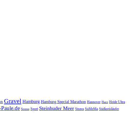
Gravel
Hamburg
on
Hamburg Special Marathon
Hannover
Heide Ultra
Harz
Paule.de
Steinhuder Meer
SuMeMa
Südkreisläufer
Sport
Strava
Sonne