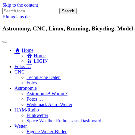
Skip to the content
Search
for:
FJungclaus.de
Astronomy, CNC, Linux, Running, Bicycling, Model ai
Home
Home
L​0​​GIN
Fotos …
CNC
Technische Daten
Fotos
Astronomie
Astronomie! Warum?
Fotos …
Wedemark Astro-Wetter
HAM-Radio
Funkwetter
Space Weather Enthusisasts Dashboard
Wetter
Eigene Wetter-Bilder