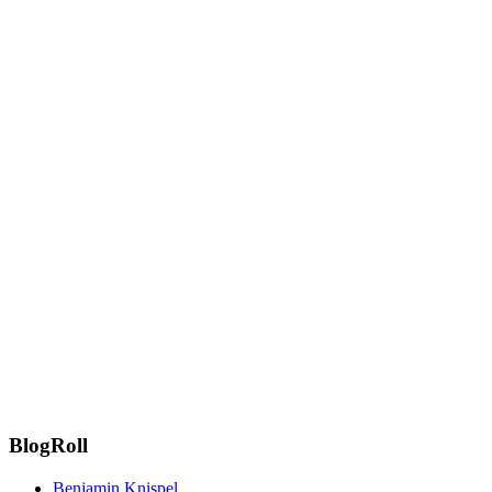
BlogRoll
Benjamin Knispel