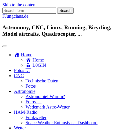
Skip to the content
Search
for:
FJungclaus.de
Astronomy, CNC, Linux, Running, Bicycling,
Model aircrafts, Quadrocopter, ...
Home
Home
L​0​​GIN
Fotos …
CNC
Technische Daten
Fotos
Astronomie
Astronomie! Warum?
Fotos …
Wedemark Astro-Wetter
HAM-Radio
Funkwetter
Space Weather Enthusisasts Dashboard
Wetter