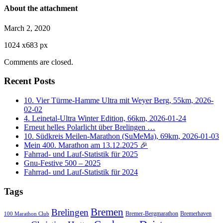
About the attachment
March 2, 2020
1024
x
683 px
Comments are closed.
Recent Posts
10. Vier Türme-Hamme Ultra mit Weyer Berg, 55km, 2026-
02-02
4. Leinetal-Ultra Winter Edition, 66km, 2026-01-24
Erneut helles Polarlicht über Brelingen …
10. Südkreis Meilen-Marathon (SuMeMa), 69km, 2026-01-03
Mein 400. Marathon am 13.12.2025 🎉
Fahrrad- und Lauf-Statistik für 2025
Gnu-Festive 500 – 2025
Fahrrad- und Lauf-Statistik für 2024
Tags
Bremen
Brelingen
Bremer-Bergmarathon
Bremerhaven
100 Marathon Club