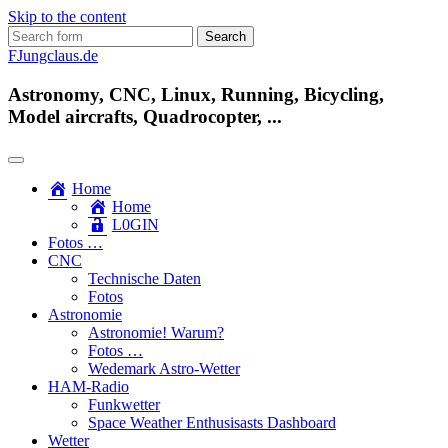
Skip to the content
Search
for:
FJungclaus.de
Astronomy, CNC, Linux, Running, Bicycling,
Model aircrafts, Quadrocopter, ...
Home
Home
L​0​​GIN
Fotos …
CNC
Technische Daten
Fotos
Astronomie
Astronomie! Warum?
Fotos …
Wedemark Astro-Wetter
HAM-Radio
Funkwetter
Space Weather Enthusisasts Dashboard
Wetter