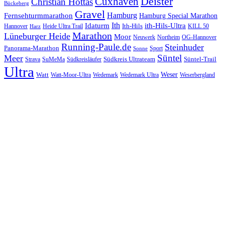
Cuxhaven
Deister
Christian Hottas
Bückeberg
Gravel
Hamburg
Fernsehturmmarathon
Hamburg Special Marathon
Ith
Idaturm
ith-Hils-Ultra
Ith-Hils
Hannover
Heide Ultra Trail
KILL 50
Harz
Marathon
Lüneburger Heide
Moor
Neuwerk
Northeim
OG-Hannover
Running-Paule.de
Steinhuder
Panorama-Marathon
Sport
Sonne
Süntel
Meer
Südkreis Ultrateam
Süntel-Trail
SuMeMa
Südkreisläufer
Strava
Ultra
Watt
Weser
Wedemark
Watt-Moor-Ultra
Wedemark Ultra
Weserbergland