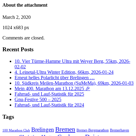
About the attachment
March 2, 2020
1024
x
683 px
Comments are closed.
Recent Posts
10. Vier Türme-Hamme Ultra mit Weyer Berg, 55km, 2026-
02-02
4. Leinetal-Ultra Winter Edition, 66km, 2026-01-24
Erneut helles Polarlicht über Brelingen …
10. Südkreis Meilen-Marathon (SuMeMa), 69km, 2026-01-03
Mein 400. Marathon am 13.12.2025 🎉
Fahrrad- und Lauf-Statistik für 2025
Gnu-Festive 500 – 2025
Fahrrad- und Lauf-Statistik für 2024
Tags
Bremen
Brelingen
Bremer-Bergmarathon
Bremerhaven
100 Marathon Club