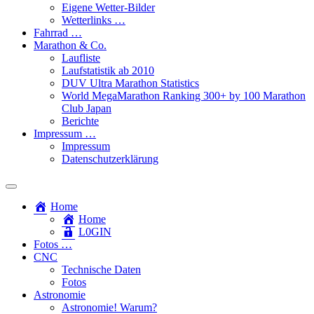
Eigene Wetter-Bilder
Wetterlinks …
Fahrrad …
Marathon & Co.
Laufliste
Laufstatistik ab 2010
DUV Ultra Marathon Statistics
World MegaMarathon Ranking 300+ by 100 Marathon
Club Japan
Berichte
Impressum …
Impressum
Datenschutzerklärung
Toggle
search
Home
field
Home
L​0​​GIN
Fotos …
CNC
Technische Daten
Fotos
Astronomie
Astronomie! Warum?