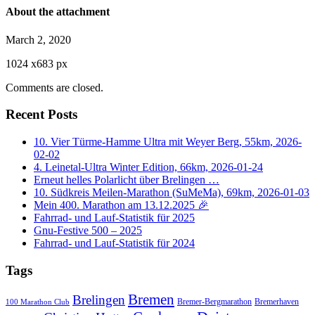
About the attachment
March 2, 2020
1024
x
683 px
Comments are closed.
Recent Posts
10. Vier Türme-Hamme Ultra mit Weyer Berg, 55km, 2026-
02-02
4. Leinetal-Ultra Winter Edition, 66km, 2026-01-24
Erneut helles Polarlicht über Brelingen …
10. Südkreis Meilen-Marathon (SuMeMa), 69km, 2026-01-03
Mein 400. Marathon am 13.12.2025 🎉
Fahrrad- und Lauf-Statistik für 2025
Gnu-Festive 500 – 2025
Fahrrad- und Lauf-Statistik für 2024
Tags
Bremen
Brelingen
Bremer-Bergmarathon
Bremerhaven
100 Marathon Club