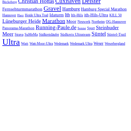
Cuxhaven
Deister
Christian Hottas
Bückeberg
Gravel
Hamburg
Fernsehturmmarathon
Hamburg Special Marathon
Ith
Idaturm
ith-Hils-Ultra
Ith-Hils
Hannover
Heide Ultra Trail
KILL 50
Harz
Marathon
Lüneburger Heide
Moor
Neuwerk
Northeim
OG-Hannover
Running-Paule.de
Steinhuder
Panorama-Marathon
Sport
Sonne
Süntel
Meer
Südkreis Ultrateam
Süntel-Trail
SuMeMa
Südkreisläufer
Strava
Ultra
Watt
Weser
Wedemark
Watt-Moor-Ultra
Wedemark Ultra
Weserbergland