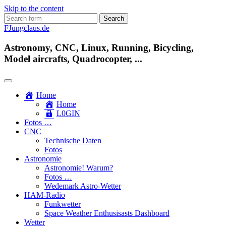
Skip to the content
Search
for:
FJungclaus.de
Astronomy, CNC, Linux, Running, Bicycling,
Model aircrafts, Quadrocopter, ...
Home
Home
L​0​​GIN
Fotos …
CNC
Technische Daten
Fotos
Astronomie
Astronomie! Warum?
Fotos …
Wedemark Astro-Wetter
HAM-Radio
Funkwetter
Space Weather Enthusisasts Dashboard
Wetter