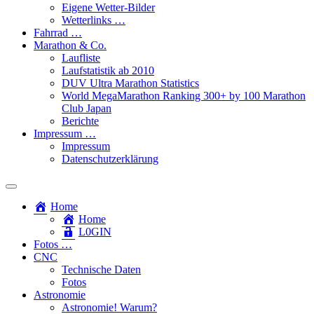
Eigene Wetter-Bilder
Wetterlinks …
Fahrrad …
Marathon & Co.
Laufliste
Laufstatistik ab 2010
DUV Ultra Marathon Statistics
World MegaMarathon Ranking 300+ by 100 Marathon
Club Japan
Berichte
Impressum …
Impressum
Datenschutzerklärung
Toggle
search
Home
field
Home
L​0​​GIN
Fotos …
CNC
Technische Daten
Fotos
Astronomie
Astronomie! Warum?