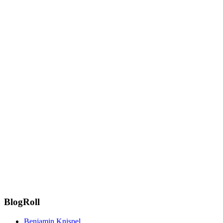
BlogRoll
Benjamin Knispel