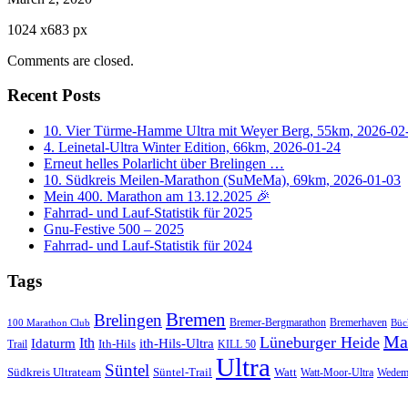
1024
x
683 px
Comments are closed.
Recent Posts
10. Vier Türme-Hamme Ultra mit Weyer Berg, 55km, 2026-02
4. Leinetal-Ultra Winter Edition, 66km, 2026-01-24
Erneut helles Polarlicht über Brelingen …
10. Südkreis Meilen-Marathon (SuMeMa), 69km, 2026-01-03
Mein 400. Marathon am 13.12.2025 🎉
Fahrrad- und Lauf-Statistik für 2025
Gnu-Festive 500 – 2025
Fahrrad- und Lauf-Statistik für 2024
Tags
Bremen
Brelingen
Bremer-Bergmarathon
Bremerhaven
100 Marathon Club
Büc
Ma
Lüneburger Heide
Ith
Idaturm
ith-Hils-Ultra
Ith-Hils
Trail
KILL 50
Ultra
Süntel
Südkreis Ultrateam
Süntel-Trail
Watt
Wedem
Watt-Moor-Ultra