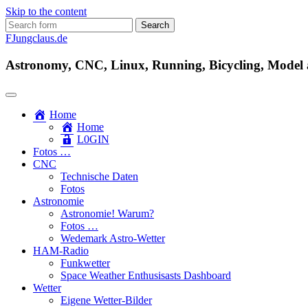
Skip to the content
Search
for:
FJungclaus.de
Astronomy, CNC, Linux, Running, Bicycling, Model ai
Home
Home
L​0​​GIN
Fotos …
CNC
Technische Daten
Fotos
Astronomie
Astronomie! Warum?
Fotos …
Wedemark Astro-Wetter
HAM-Radio
Funkwetter
Space Weather Enthusisasts Dashboard
Wetter
Eigene Wetter-Bilder