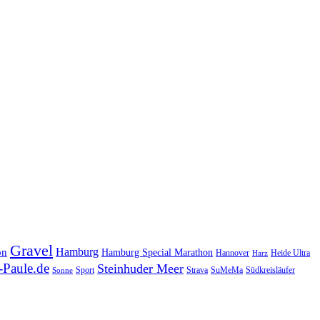
Gravel
Hamburg
on
Hamburg Special Marathon
Hannover
Heide Ultra
Harz
Paule.de
Steinhuder Meer
SuMeMa
Südkreisläufer
Sport
Strava
Sonne