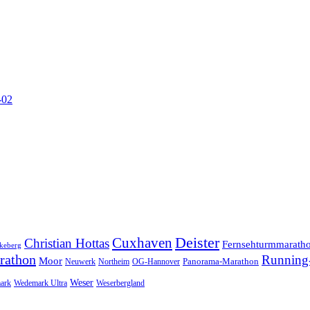
-02
Cuxhaven
Deister
Christian Hottas
Fernsehturmmarath
keberg
rathon
Running-
Moor
Panorama-Marathon
Neuwerk
Northeim
OG-Hannover
Weser
ark
Wedemark Ultra
Weserbergland