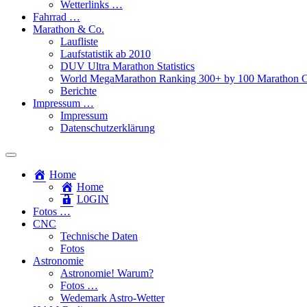
Wetterlinks …
Fahrrad …
Marathon & Co.
Laufliste
Laufstatistik ab 2010
DUV Ultra Marathon Statistics
World MegaMarathon Ranking 300+ by 100 Marathon C
Berichte
Impressum …
Impressum
Datenschutzerklärung
Toggle
search
Home
field
Home
L​0​​GIN
Fotos …
CNC
Technische Daten
Fotos
Astronomie
Astronomie! Warum?
Fotos …
Wedemark Astro-Wetter