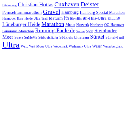
Cuxhaven
Deister
Christian Hottas
Bückeberg
Gravel
Hamburg
Fernsehturmmarathon
Hamburg Special Marathon
Ith
Idaturm
ith-Hils-Ultra
Ith-Hils
Hannover
Heide Ultra Trail
KILL 50
Harz
Marathon
Lüneburger Heide
Moor
Neuwerk
Northeim
OG-Hannover
Running-Paule.de
Steinhuder
Panorama-Marathon
Sport
Sonne
Süntel
Meer
Südkreis Ultrateam
Süntel-Trail
SuMeMa
Südkreisläufer
Strava
Ultra
Watt
Weser
Wedemark
Watt-Moor-Ultra
Wedemark Ultra
Weserbergland