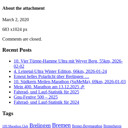
About the attachment
March 2, 2020
683
x
1024 px
Comments are closed.
Recent Posts
10. Vier Türme-Hamme Ultra mit Weyer Berg, 55km, 2026-
02-02
4. Leinetal-Ultra Winter Edition, 66km, 2026-01-24
Erneut helles Polarlicht über Brelingen …
10. Südkreis Meilen-Marathon (SuMeMa), 69km, 2026-01-03
Mein 400. Marathon am 13.12.2025 🎉
Fahrrad- und Lauf-Statistik für 2025
Gnu-Festive 500 – 2025
Fahrrad- und Lauf-Statistik für 2024
Tags
Bremen
Brelingen
Bremer-Bergmarathon
Bremerhaven
100 Marathon Club