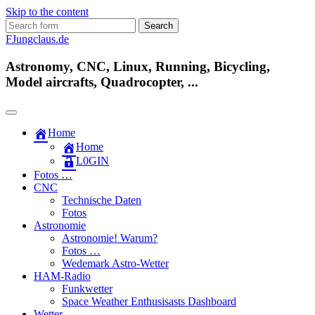
Skip to the content
Search
for:
FJungclaus.de
Astronomy, CNC, Linux, Running, Bicycling,
Model aircrafts, Quadrocopter, ...
Home
Home
L​0​​GIN
Fotos …
CNC
Technische Daten
Fotos
Astronomie
Astronomie! Warum?
Fotos …
Wedemark Astro-Wetter
HAM-Radio
Funkwetter
Space Weather Enthusisasts Dashboard
Wetter