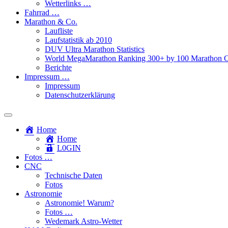
Wetterlinks …
Fahrrad …
Marathon & Co.
Laufliste
Laufstatistik ab 2010
DUV Ultra Marathon Statistics
World MegaMarathon Ranking 300+ by 100 Marathon C
Berichte
Impressum …
Impressum
Datenschutzerklärung
Toggle
search
Home
field
Home
L​0​​GIN
Fotos …
CNC
Technische Daten
Fotos
Astronomie
Astronomie! Warum?
Fotos …
Wedemark Astro-Wetter