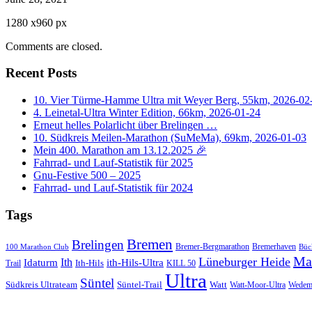
1280
x
960 px
Comments are closed.
Recent Posts
10. Vier Türme-Hamme Ultra mit Weyer Berg, 55km, 2026-02
4. Leinetal-Ultra Winter Edition, 66km, 2026-01-24
Erneut helles Polarlicht über Brelingen …
10. Südkreis Meilen-Marathon (SuMeMa), 69km, 2026-01-03
Mein 400. Marathon am 13.12.2025 🎉
Fahrrad- und Lauf-Statistik für 2025
Gnu-Festive 500 – 2025
Fahrrad- und Lauf-Statistik für 2024
Tags
Bremen
Brelingen
Bremer-Bergmarathon
Bremerhaven
100 Marathon Club
Büc
Ma
Lüneburger Heide
Ith
Idaturm
ith-Hils-Ultra
Ith-Hils
Trail
KILL 50
Ultra
Süntel
Südkreis Ultrateam
Süntel-Trail
Watt
Wedem
Watt-Moor-Ultra