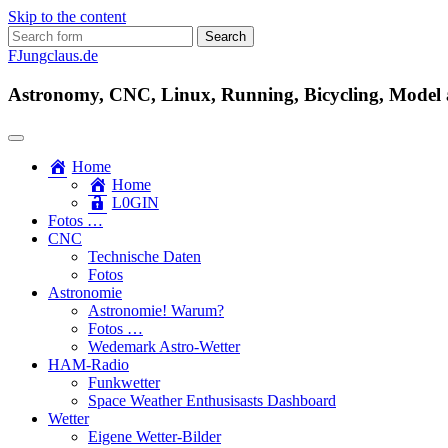
Skip to the content
Search
for:
FJungclaus.de
Astronomy, CNC, Linux, Running, Bicycling, Model ai
Home
Home
L​0​​GIN
Fotos …
CNC
Technische Daten
Fotos
Astronomie
Astronomie! Warum?
Fotos …
Wedemark Astro-Wetter
HAM-Radio
Funkwetter
Space Weather Enthusisasts Dashboard
Wetter
Eigene Wetter-Bilder