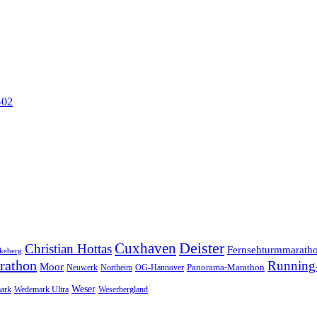
-02
Cuxhaven
Deister
Christian Hottas
Fernsehturmmarath
keberg
rathon
Running-
Moor
Panorama-Marathon
Neuwerk
Northeim
OG-Hannover
Weser
ark
Wedemark Ultra
Weserbergland