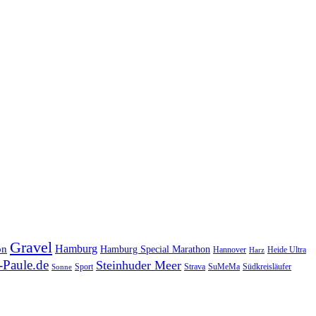
Gravel
Hamburg
on
Hamburg Special Marathon
Hannover
Heide Ultra
Harz
Paule.de
Steinhuder Meer
SuMeMa
Südkreisläufer
Sport
Strava
Sonne