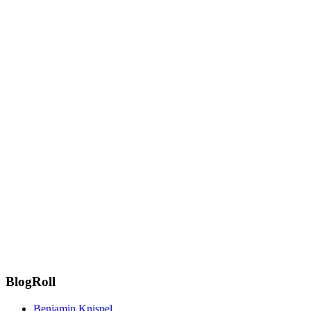
BlogRoll
Benjamin Knispel