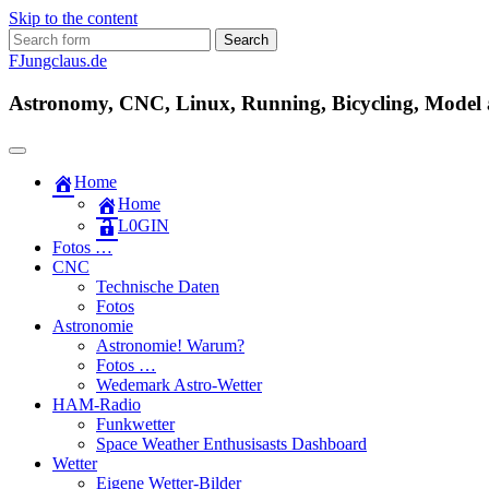
Skip to the content
Search
for:
FJungclaus.de
Astronomy, CNC, Linux, Running, Bicycling, Model ai
Home
Home
L​0​​GIN
Fotos …
CNC
Technische Daten
Fotos
Astronomie
Astronomie! Warum?
Fotos …
Wedemark Astro-Wetter
HAM-Radio
Funkwetter
Space Weather Enthusisasts Dashboard
Wetter
Eigene Wetter-Bilder