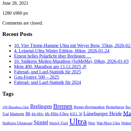
June 28, 2021
1280
x
960 px
Comments are closed.
Recent Posts
10. Vier Türme-Hamme Ultra mit Weyer Berg, 55km, 2026-02
4. Leinetal-Ultra Winter Edition, 66km, 2026-01-24
Erneut helles Polarlicht über Brelingen …
10. Südkreis Meilen-Marathon (SuMeMa), 69km, 2026-01-03
Mein 400. Marathon am 13.12.2025 🎉
Fahrrad- und Lauf-Statistik für 2025
Gnu-Festive 500 – 2025
Fahrrad- und Lauf-Statistik für 2024
Tags
Bremen
Brelingen
Bremer-Bergmarathon
Bremerhaven
100 Marathon Club
Büc
Ma
Lüneburger Heide
Ith
Idaturm
ith-Hils-Ultra
Ith-Hils
Trail
KILL 50
Ultra
Süntel
Südkreis Ultrateam
Süntel-Trail
Watt
Wedem
Watt-Moor-Ultra