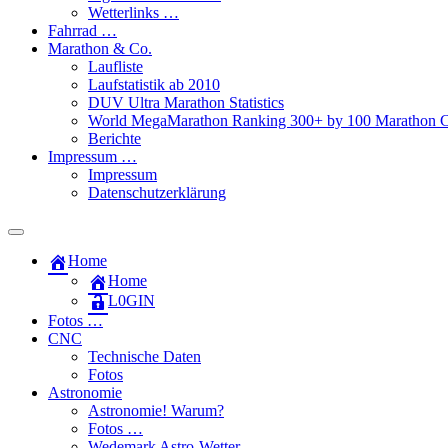
Wetterlinks …
Fahrrad …
Marathon & Co.
Laufliste
Laufstatistik ab 2010
DUV Ultra Marathon Statistics
World MegaMarathon Ranking 300+ by 100 Marathon C
Berichte
Impressum …
Impressum
Datenschutzerklärung
Toggle
search
Home
field
Home
L​0​​GIN
Fotos …
CNC
Technische Daten
Fotos
Astronomie
Astronomie! Warum?
Fotos …
Wedemark Astro-Wetter