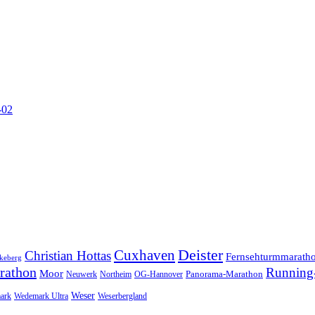
-02
Cuxhaven
Deister
Christian Hottas
Fernsehturmmarath
keberg
rathon
Running-
Moor
Panorama-Marathon
Neuwerk
Northeim
OG-Hannover
Weser
ark
Wedemark Ultra
Weserbergland