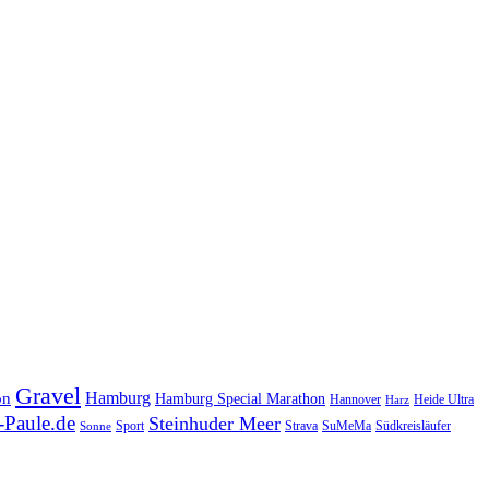
Gravel
Hamburg
on
Hamburg Special Marathon
Hannover
Heide Ultra
Harz
Paule.de
Steinhuder Meer
SuMeMa
Südkreisläufer
Sport
Strava
Sonne