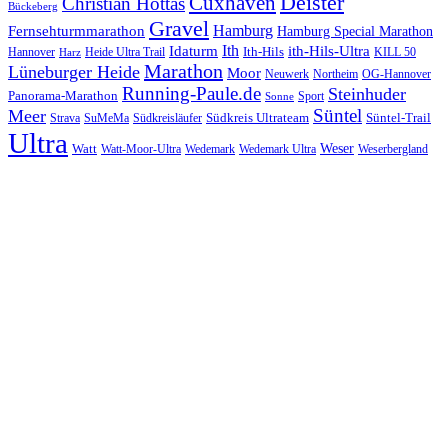
Cuxhaven
Deister
Christian Hottas
Bückeberg
Gravel
Hamburg
Fernsehturmmarathon
Hamburg Special Marathon
Ith
Idaturm
ith-Hils-Ultra
Ith-Hils
Hannover
Heide Ultra Trail
KILL 50
Harz
Marathon
Lüneburger Heide
Moor
Neuwerk
Northeim
OG-Hannover
Running-Paule.de
Steinhuder
Panorama-Marathon
Sport
Sonne
Süntel
Meer
Südkreis Ultrateam
Süntel-Trail
SuMeMa
Südkreisläufer
Strava
Ultra
Watt
Weser
Wedemark
Watt-Moor-Ultra
Wedemark Ultra
Weserbergland