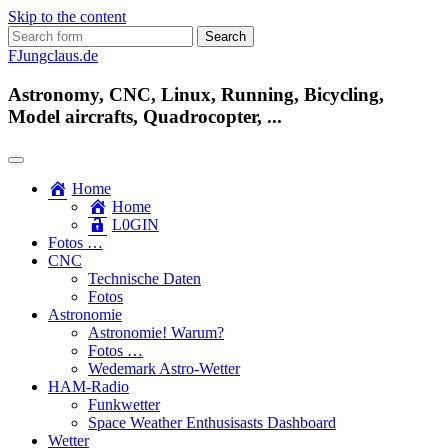
Skip to the content
Search
for:
FJungclaus.de
Astronomy, CNC, Linux, Running, Bicycling,
Model aircrafts, Quadrocopter, ...
Home
Home
L​0​​GIN
Fotos …
CNC
Technische Daten
Fotos
Astronomie
Astronomie! Warum?
Fotos …
Wedemark Astro-Wetter
HAM-Radio
Funkwetter
Space Weather Enthusisasts Dashboard
Wetter