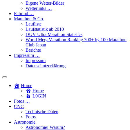
Eigene Wetter-Bilder
Wetterlinks …
Fahrrad …
Marathon & Co.
Laufliste
Laufstatistik ab 2010
DUV Ultra Marathon Statistics
World MegaMarathon Ranking 300+ by 100 Marathon
Club Japan
Berichte
Impressum …
Impressum
Datenschutzerklärung
Toggle
search
Home
field
Home
L​0​​GIN
Fotos …
CNC
Technische Daten
Fotos
Astronomie
Astronomie! Warum?