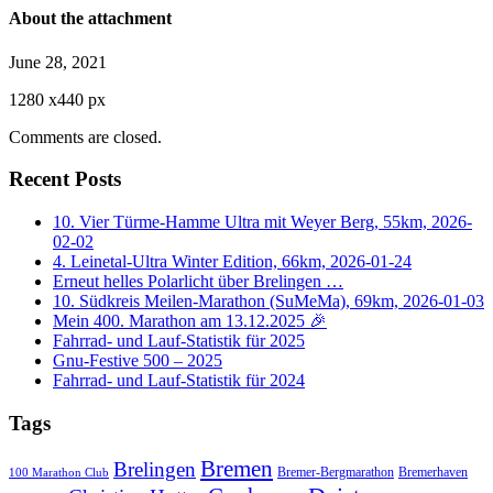
About the attachment
June 28, 2021
1280
x
440 px
Comments are closed.
Recent Posts
10. Vier Türme-Hamme Ultra mit Weyer Berg, 55km, 2026-
02-02
4. Leinetal-Ultra Winter Edition, 66km, 2026-01-24
Erneut helles Polarlicht über Brelingen …
10. Südkreis Meilen-Marathon (SuMeMa), 69km, 2026-01-03
Mein 400. Marathon am 13.12.2025 🎉
Fahrrad- und Lauf-Statistik für 2025
Gnu-Festive 500 – 2025
Fahrrad- und Lauf-Statistik für 2024
Tags
Bremen
Brelingen
Bremer-Bergmarathon
Bremerhaven
100 Marathon Club