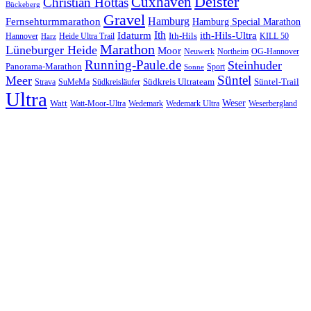
Cuxhaven
Deister
Christian Hottas
Bückeberg
Gravel
Hamburg
Fernsehturmmarathon
Hamburg Special Marathon
Ith
Idaturm
ith-Hils-Ultra
Ith-Hils
Hannover
Heide Ultra Trail
KILL 50
Harz
Marathon
Lüneburger Heide
Moor
Neuwerk
Northeim
OG-Hannover
Running-Paule.de
Steinhuder
Panorama-Marathon
Sport
Sonne
Süntel
Meer
Südkreis Ultrateam
Süntel-Trail
SuMeMa
Südkreisläufer
Strava
Ultra
Watt
Weser
Wedemark
Watt-Moor-Ultra
Wedemark Ultra
Weserbergland