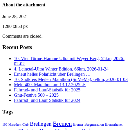
About the attachment
June 28, 2021
1280
x
853 px
Comments are closed.
Recent Posts
10. Vier Türme-Hamme Ultra mit Weyer Berg, 55km, 2026-
02-02
4. Leinetal-Ultra Winter Edition, 66km, 2026-01-24
Erneut helles Polarlicht über Brelingen …
10. Südkreis Meilen-Marathon (SuMeMa), 69km, 2026-01-03
Mein 400. Marathon am 13.12.2025 🎉
Fahrrad- und Lauf-Statistik für 2025
Gnu-Festive 500 – 2025
Fahrrad- und Lauf-Statistik für 2024
Tags
Bremen
Brelingen
Bremer-Bergmarathon
Bremerhaven
100 Marathon Club