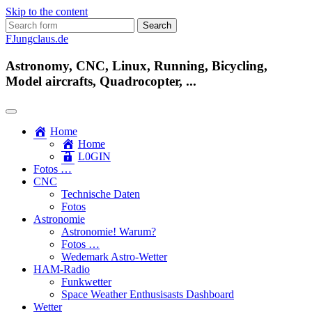
Skip to the content
Search
for:
FJungclaus.de
Astronomy, CNC, Linux, Running, Bicycling,
Model aircrafts, Quadrocopter, ...
Home
Home
L​0​​GIN
Fotos …
CNC
Technische Daten
Fotos
Astronomie
Astronomie! Warum?
Fotos …
Wedemark Astro-Wetter
HAM-Radio
Funkwetter
Space Weather Enthusisasts Dashboard
Wetter