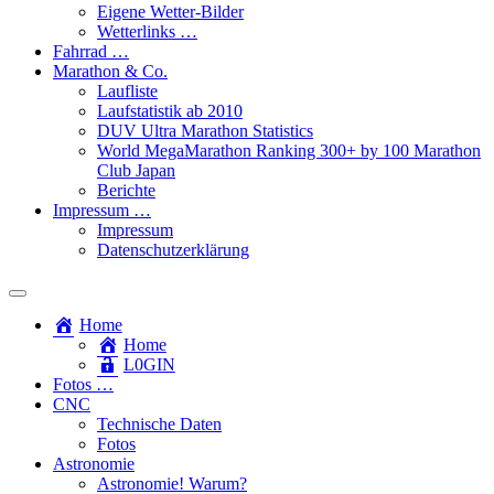
Eigene Wetter-Bilder
Wetterlinks …
Fahrrad …
Marathon & Co.
Laufliste
Laufstatistik ab 2010
DUV Ultra Marathon Statistics
World MegaMarathon Ranking 300+ by 100 Marathon
Club Japan
Berichte
Impressum …
Impressum
Datenschutzerklärung
Toggle
search
Home
field
Home
L​0​​GIN
Fotos …
CNC
Technische Daten
Fotos
Astronomie
Astronomie! Warum?