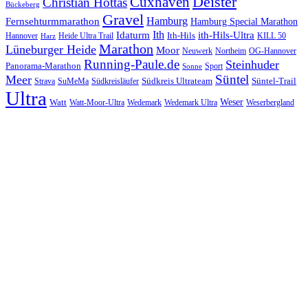
Cuxhaven
Deister
Christian Hottas
Bückeberg
Gravel
Hamburg
Fernsehturmmarathon
Hamburg Special Marathon
Ith
Idaturm
ith-Hils-Ultra
Ith-Hils
Hannover
Heide Ultra Trail
KILL 50
Harz
Marathon
Lüneburger Heide
Moor
Neuwerk
Northeim
OG-Hannover
Running-Paule.de
Steinhuder
Panorama-Marathon
Sport
Sonne
Süntel
Meer
Südkreis Ultrateam
Süntel-Trail
SuMeMa
Südkreisläufer
Strava
Ultra
Watt
Weser
Wedemark
Watt-Moor-Ultra
Wedemark Ultra
Weserbergland