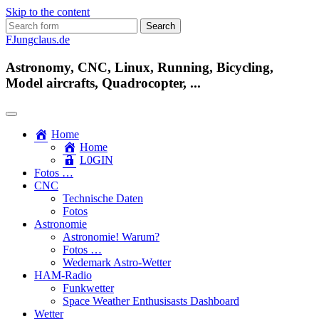
Skip to the content
Search
for:
FJungclaus.de
Astronomy, CNC, Linux, Running, Bicycling,
Model aircrafts, Quadrocopter, ...
Home
Home
L​0​​GIN
Fotos …
CNC
Technische Daten
Fotos
Astronomie
Astronomie! Warum?
Fotos …
Wedemark Astro-Wetter
HAM-Radio
Funkwetter
Space Weather Enthusisasts Dashboard
Wetter