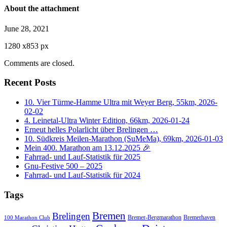
About the attachment
June 28, 2021
1280
x
853 px
Comments are closed.
Recent Posts
10. Vier Türme-Hamme Ultra mit Weyer Berg, 55km, 2026-
02-02
4. Leinetal-Ultra Winter Edition, 66km, 2026-01-24
Erneut helles Polarlicht über Brelingen …
10. Südkreis Meilen-Marathon (SuMeMa), 69km, 2026-01-03
Mein 400. Marathon am 13.12.2025 🎉
Fahrrad- und Lauf-Statistik für 2025
Gnu-Festive 500 – 2025
Fahrrad- und Lauf-Statistik für 2024
Tags
Bremen
Brelingen
Bremer-Bergmarathon
Bremerhaven
100 Marathon Club