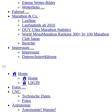
Eigene Wetter-Bilder
Wetterlinks …
Fahrrad …
Marathon & Co.
Laufliste
Laufstatistik ab 2010
DUV Ultra Marathon Statistics
World MegaMarathon Ranking 300+ by 100 Marathon
Club Japan
Berichte
Impressum …
Impressum
Datenschutzerklärung
Toggle
search
Home
field
Home
L​0​​GIN
Fotos …
CNC
Technische Daten
Fotos
Astronomie
Astronomie! Warum?