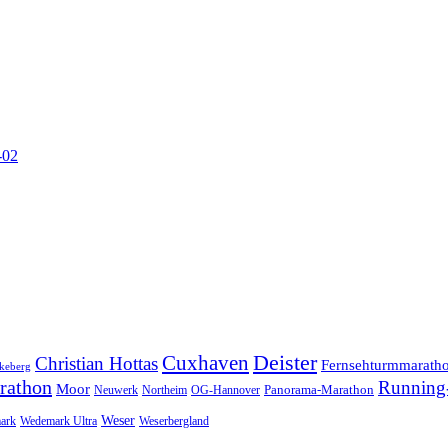
-02
Cuxhaven
Deister
Christian Hottas
Fernsehturmmarath
keberg
rathon
Running-
Moor
Panorama-Marathon
Neuwerk
Northeim
OG-Hannover
Weser
ark
Wedemark Ultra
Weserbergland