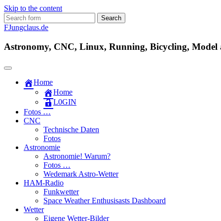
Skip to the content
Search
for:
FJungclaus.de
Astronomy, CNC, Linux, Running, Bicycling, Model ai
Home
Home
L​0​​GIN
Fotos …
CNC
Technische Daten
Fotos
Astronomie
Astronomie! Warum?
Fotos …
Wedemark Astro-Wetter
HAM-Radio
Funkwetter
Space Weather Enthusisasts Dashboard
Wetter
Eigene Wetter-Bilder