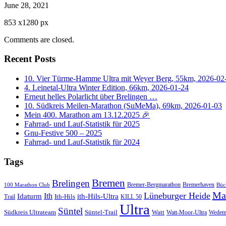
June 28, 2021
853
x
1280 px
Comments are closed.
Recent Posts
10. Vier Türme-Hamme Ultra mit Weyer Berg, 55km, 2026-02
4. Leinetal-Ultra Winter Edition, 66km, 2026-01-24
Erneut helles Polarlicht über Brelingen …
10. Südkreis Meilen-Marathon (SuMeMa), 69km, 2026-01-03
Mein 400. Marathon am 13.12.2025 🎉
Fahrrad- und Lauf-Statistik für 2025
Gnu-Festive 500 – 2025
Fahrrad- und Lauf-Statistik für 2024
Tags
Bremen
Brelingen
Bremer-Bergmarathon
Bremerhaven
100 Marathon Club
Büc
Ma
Lüneburger Heide
Ith
Idaturm
ith-Hils-Ultra
Ith-Hils
Trail
KILL 50
Ultra
Süntel
Südkreis Ultrateam
Süntel-Trail
Watt
Wedem
Watt-Moor-Ultra