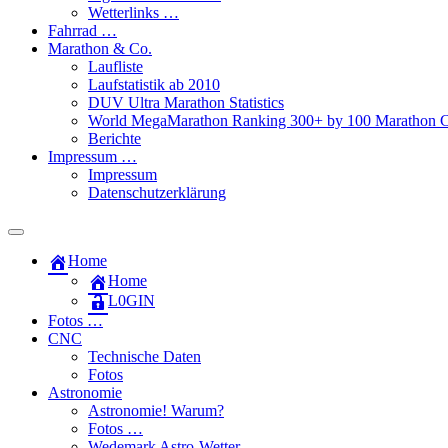
Wetterlinks …
Fahrrad …
Marathon & Co.
Laufliste
Laufstatistik ab 2010
DUV Ultra Marathon Statistics
World MegaMarathon Ranking 300+ by 100 Marathon C
Berichte
Impressum …
Impressum
Datenschutzerklärung
Toggle
search
Home
field
Home
L​0​​GIN
Fotos …
CNC
Technische Daten
Fotos
Astronomie
Astronomie! Warum?
Fotos …
Wedemark Astro-Wetter