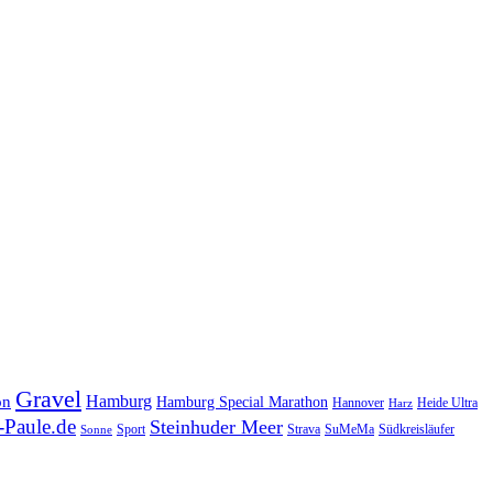
Gravel
Hamburg
on
Hamburg Special Marathon
Hannover
Heide Ultra
Harz
Paule.de
Steinhuder Meer
SuMeMa
Südkreisläufer
Sport
Strava
Sonne