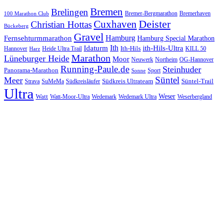
Bremen
Brelingen
Bremer-Bergmarathon
Bremerhaven
100 Marathon Club
Cuxhaven
Deister
Christian Hottas
Bückeberg
Gravel
Hamburg
Fernsehturmmarathon
Hamburg Special Marathon
Ith
Idaturm
ith-Hils-Ultra
Ith-Hils
Hannover
Heide Ultra Trail
KILL 50
Harz
Marathon
Lüneburger Heide
Moor
Neuwerk
Northeim
OG-Hannover
Running-Paule.de
Steinhuder
Panorama-Marathon
Sport
Sonne
Süntel
Meer
Südkreis Ultrateam
Süntel-Trail
SuMeMa
Südkreisläufer
Strava
Ultra
Watt
Weser
Wedemark
Watt-Moor-Ultra
Wedemark Ultra
Weserbergland