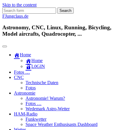
Skip to the content
Search
for:
FJungclaus.de
Astronomy, CNC, Linux, Running, Bicycling,
Model aircrafts, Quadrocopter, ...
Home
Home
L​0​​GIN
Fotos …
CNC
Technische Daten
Fotos
Astronomie
Astronomie! Warum?
Fotos …
Wedemark Astro-Wetter
HAM-Radio
Funkwetter
Space Weather Enthusisasts Dashboard
Wetter