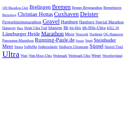
Bremen
Brelingen
Bremer-Bergmarathon
Bremerhaven
100 Marathon Club
Cuxhaven
Deister
Christian Hottas
Bückeberg
Gravel
Hamburg
Fernsehturmmarathon
Hamburg Special Marathon
Ith
Idaturm
ith-Hils-Ultra
Ith-Hils
Hannover
Heide Ultra Trail
KILL 50
Harz
Marathon
Lüneburger Heide
Moor
Neuwerk
Northeim
OG-Hannover
Running-Paule.de
Steinhuder
Panorama-Marathon
Sport
Sonne
Süntel
Meer
Südkreis Ultrateam
Süntel-Trail
SuMeMa
Südkreisläufer
Strava
Ultra
Watt
Weser
Wedemark
Watt-Moor-Ultra
Wedemark Ultra
Weserbergland