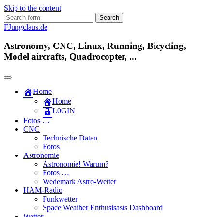
Skip to the content
Search
for:
FJungclaus.de
Astronomy, CNC, Linux, Running, Bicycling,
Model aircrafts, Quadrocopter, ...
Home
Home
L​0​​GIN
Fotos …
CNC
Technische Daten
Fotos
Astronomie
Astronomie! Warum?
Fotos …
Wedemark Astro-Wetter
HAM-Radio
Funkwetter
Space Weather Enthusisasts Dashboard
Wetter