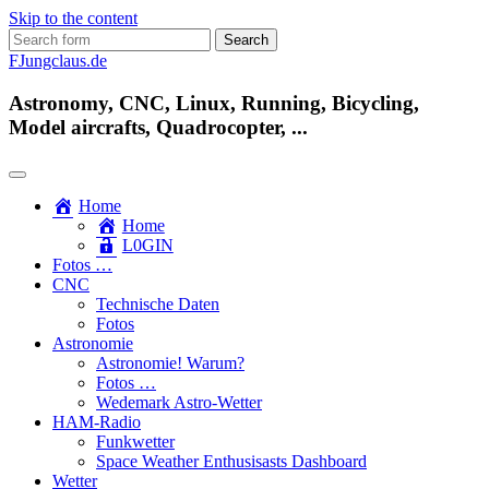
Skip to the content
Search
for:
FJungclaus.de
Astronomy, CNC, Linux, Running, Bicycling,
Model aircrafts, Quadrocopter, ...
Home
Home
L​0​​GIN
Fotos …
CNC
Technische Daten
Fotos
Astronomie
Astronomie! Warum?
Fotos …
Wedemark Astro-Wetter
HAM-Radio
Funkwetter
Space Weather Enthusisasts Dashboard
Wetter