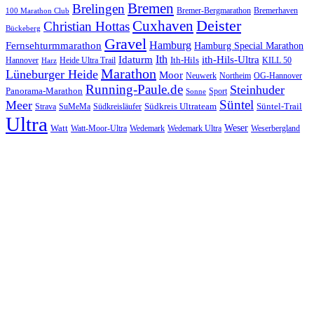
Bremen
Brelingen
Bremer-Bergmarathon
Bremerhaven
100 Marathon Club
Cuxhaven
Deister
Christian Hottas
Bückeberg
Gravel
Hamburg
Fernsehturmmarathon
Hamburg Special Marathon
Ith
Idaturm
ith-Hils-Ultra
Ith-Hils
Hannover
Heide Ultra Trail
KILL 50
Harz
Marathon
Lüneburger Heide
Moor
Neuwerk
Northeim
OG-Hannover
Running-Paule.de
Steinhuder
Panorama-Marathon
Sport
Sonne
Süntel
Meer
Südkreis Ultrateam
Süntel-Trail
SuMeMa
Südkreisläufer
Strava
Ultra
Watt
Weser
Wedemark
Watt-Moor-Ultra
Wedemark Ultra
Weserbergland