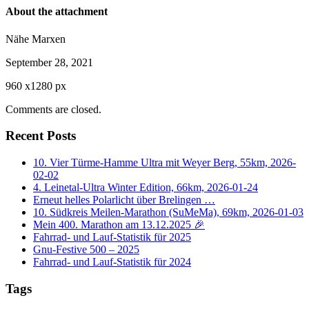
About the attachment
Nähe Marxen
September 28, 2021
960
x
1280 px
Comments are closed.
Recent Posts
10. Vier Türme-Hamme Ultra mit Weyer Berg, 55km, 2026-
02-02
4. Leinetal-Ultra Winter Edition, 66km, 2026-01-24
Erneut helles Polarlicht über Brelingen …
10. Südkreis Meilen-Marathon (SuMeMa), 69km, 2026-01-03
Mein 400. Marathon am 13.12.2025 🎉
Fahrrad- und Lauf-Statistik für 2025
Gnu-Festive 500 – 2025
Fahrrad- und Lauf-Statistik für 2024
Tags