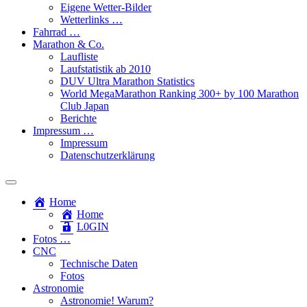
Eigene Wetter-Bilder
Wetterlinks …
Fahrrad …
Marathon & Co.
Laufliste
Laufstatistik ab 2010
DUV Ultra Marathon Statistics
World MegaMarathon Ranking 300+ by 100 Marathon
Club Japan
Berichte
Impressum …
Impressum
Datenschutzerklärung
Toggle
search
Home
field
Home
L​0​​GIN
Fotos …
CNC
Technische Daten
Fotos
Astronomie
Astronomie! Warum?