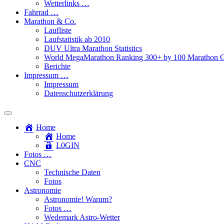
Wetterlinks …
Fahrrad …
Marathon & Co.
Laufliste
Laufstatistik ab 2010
DUV Ultra Marathon Statistics
World MegaMarathon Ranking 300+ by 100 Marathon C
Berichte
Impressum …
Impressum
Datenschutzerklärung
Toggle
search
Home
field
Home
L​0​​GIN
Fotos …
CNC
Technische Daten
Fotos
Astronomie
Astronomie! Warum?
Fotos …
Wedemark Astro-Wetter