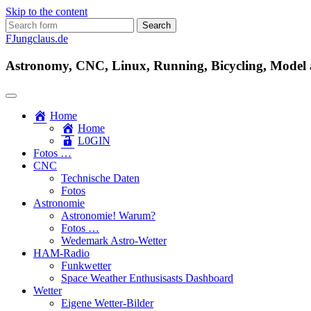
Skip to the content
Search
for:
FJungclaus.de
Astronomy, CNC, Linux, Running, Bicycling, Model ai
Home
Home
L​0​​GIN
Fotos …
CNC
Technische Daten
Fotos
Astronomie
Astronomie! Warum?
Fotos …
Wedemark Astro-Wetter
HAM-Radio
Funkwetter
Space Weather Enthusisasts Dashboard
Wetter
Eigene Wetter-Bilder