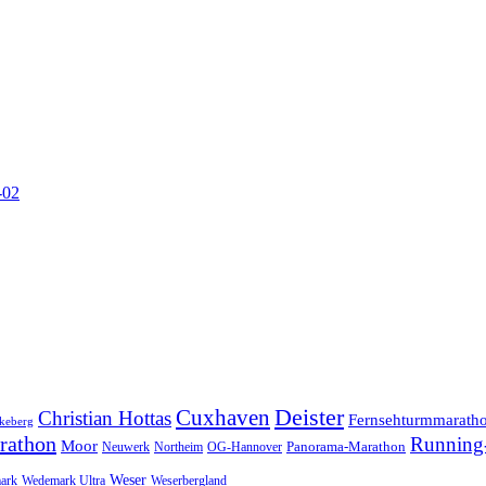
-02
Cuxhaven
Deister
Christian Hottas
Fernsehturmmarath
keberg
rathon
Running-
Moor
Panorama-Marathon
Neuwerk
Northeim
OG-Hannover
Weser
ark
Wedemark Ultra
Weserbergland