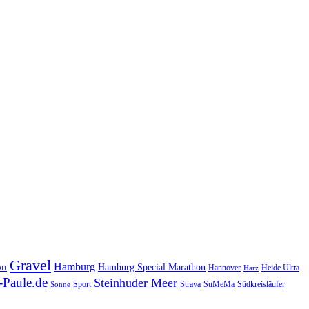
Gravel
Hamburg
on
Hamburg Special Marathon
Hannover
Heide Ultra
Harz
Paule.de
Steinhuder Meer
SuMeMa
Südkreisläufer
Sport
Strava
Sonne