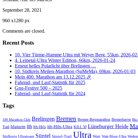
September 28, 2021
960
x
1280 px
Comments are closed.
Recent Posts
10. Vier Türme-Hamme Ultra mit Weyer Berg, 55km, 2026-02
4. Leinetal-Ultra Winter Edition, 66km, 2026-01-24
Erneut helles Polarlicht über Brelingen …
10. Südkreis Meilen-Marathon (SuMeMa), 69km, 2026-01-03
Mein 400. Marathon am 13.12.2025 🎉
Fahrrad- und Lauf-Statistik für 2025
Gnu-Festive 500 – 2025
Fahrrad- und Lauf-Statistik für 2024
Tags
Bremen
Brelingen
Bremer-Bergmarathon
Bremerhaven
100 Marathon Club
Büc
Ma
Lüneburger Heide
Ith
Idaturm
ith-Hils-Ultra
Ith-Hils
Trail
KILL 50
Ultra
Süntel
Südkreis Ultrateam
Süntel-Trail
Watt
Wedem
Watt-Moor-Ultra