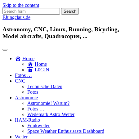
Skip to the content
Search
for:
FJungclaus.de
Astronomy, CNC, Linux, Running, Bicycling,
Model aircrafts, Quadrocopter, ...
Home
Home
L​0​​GIN
Fotos …
CNC
Technische Daten
Fotos
Astronomie
Astronomie! Warum?
Fotos …
Wedemark Astro-Wetter
HAM-Radio
Funkwetter
Space Weather Enthusisasts Dashboard
Wetter