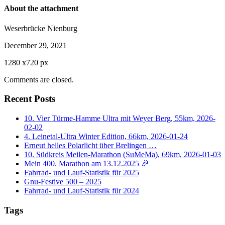
About the attachment
Weserbrücke Nienburg
December 29, 2021
1280
x
720 px
Comments are closed.
Recent Posts
10. Vier Türme-Hamme Ultra mit Weyer Berg, 55km, 2026-
02-02
4. Leinetal-Ultra Winter Edition, 66km, 2026-01-24
Erneut helles Polarlicht über Brelingen …
10. Südkreis Meilen-Marathon (SuMeMa), 69km, 2026-01-03
Mein 400. Marathon am 13.12.2025 🎉
Fahrrad- und Lauf-Statistik für 2025
Gnu-Festive 500 – 2025
Fahrrad- und Lauf-Statistik für 2024
Tags