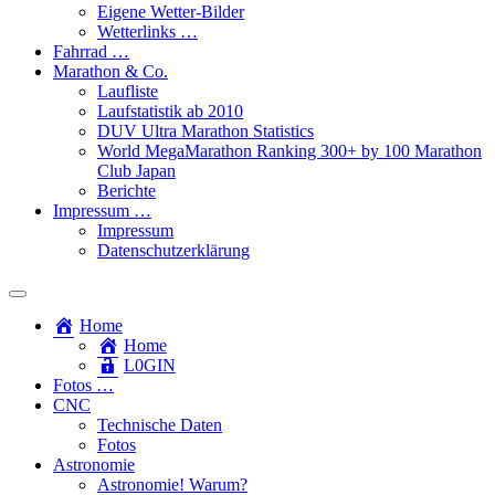
Eigene Wetter-Bilder
Wetterlinks …
Fahrrad …
Marathon & Co.
Laufliste
Laufstatistik ab 2010
DUV Ultra Marathon Statistics
World MegaMarathon Ranking 300+ by 100 Marathon
Club Japan
Berichte
Impressum …
Impressum
Datenschutzerklärung
Toggle
search
Home
field
Home
L​0​​GIN
Fotos …
CNC
Technische Daten
Fotos
Astronomie
Astronomie! Warum?