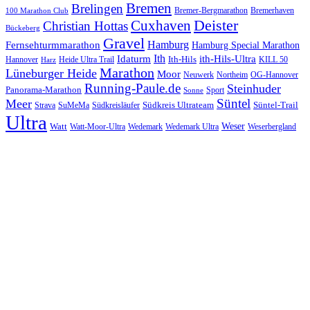
Bremen
Brelingen
Bremer-Bergmarathon
Bremerhaven
100 Marathon Club
Cuxhaven
Deister
Christian Hottas
Bückeberg
Gravel
Hamburg
Fernsehturmmarathon
Hamburg Special Marathon
Ith
Idaturm
ith-Hils-Ultra
Ith-Hils
Hannover
Heide Ultra Trail
KILL 50
Harz
Marathon
Lüneburger Heide
Moor
Neuwerk
Northeim
OG-Hannover
Running-Paule.de
Steinhuder
Panorama-Marathon
Sport
Sonne
Süntel
Meer
Südkreis Ultrateam
Süntel-Trail
SuMeMa
Südkreisläufer
Strava
Ultra
Watt
Weser
Wedemark
Watt-Moor-Ultra
Wedemark Ultra
Weserbergland