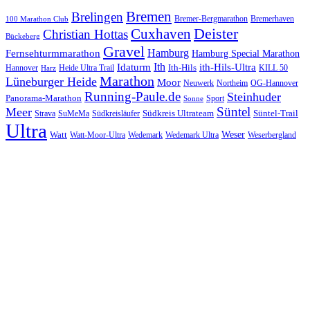
Bremen
Brelingen
Bremer-Bergmarathon
Bremerhaven
100 Marathon Club
Cuxhaven
Deister
Christian Hottas
Bückeberg
Gravel
Hamburg
Fernsehturmmarathon
Hamburg Special Marathon
Ith
Idaturm
ith-Hils-Ultra
Ith-Hils
Hannover
Heide Ultra Trail
KILL 50
Harz
Marathon
Lüneburger Heide
Moor
Neuwerk
Northeim
OG-Hannover
Running-Paule.de
Steinhuder
Panorama-Marathon
Sport
Sonne
Süntel
Meer
Südkreis Ultrateam
Süntel-Trail
SuMeMa
Südkreisläufer
Strava
Ultra
Watt
Weser
Wedemark
Watt-Moor-Ultra
Wedemark Ultra
Weserbergland