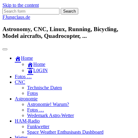
Skip to the content
Search
for:
FJungclaus.de
Astronomy, CNC, Linux, Running, Bicycling,
Model aircrafts, Quadrocopter, ...
Home
Home
L​0​​GIN
Fotos …
CNC
Technische Daten
Fotos
Astronomie
Astronomie! Warum?
Fotos …
Wedemark Astro-Wetter
HAM-Radio
Funkwetter
Space Weather Enthusisasts Dashboard
Wetter