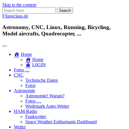
Skip to the content
Search
for:
FJungclaus.de
Astronomy, CNC, Linux, Running, Bicycling,
Model aircrafts, Quadrocopter, ...
Home
Home
L​0​​GIN
Fotos …
CNC
Technische Daten
Fotos
Astronomie
Astronomie! Warum?
Fotos …
Wedemark Astro-Wetter
HAM-Radio
Funkwetter
Space Weather Enthusisasts Dashboard
Wetter