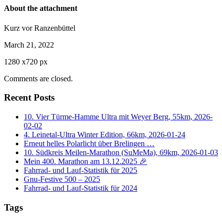
About the attachment
Kurz vor Ranzenbüttel
March 21, 2022
1280
x
720 px
Comments are closed.
Recent Posts
10. Vier Türme-Hamme Ultra mit Weyer Berg, 55km, 2026-
02-02
4. Leinetal-Ultra Winter Edition, 66km, 2026-01-24
Erneut helles Polarlicht über Brelingen …
10. Südkreis Meilen-Marathon (SuMeMa), 69km, 2026-01-03
Mein 400. Marathon am 13.12.2025 🎉
Fahrrad- und Lauf-Statistik für 2025
Gnu-Festive 500 – 2025
Fahrrad- und Lauf-Statistik für 2024
Tags