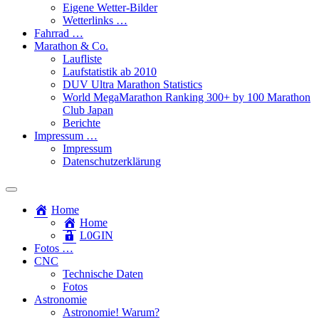
Eigene Wetter-Bilder
Wetterlinks …
Fahrrad …
Marathon & Co.
Laufliste
Laufstatistik ab 2010
DUV Ultra Marathon Statistics
World MegaMarathon Ranking 300+ by 100 Marathon
Club Japan
Berichte
Impressum …
Impressum
Datenschutzerklärung
Toggle
search
Home
field
Home
L​0​​GIN
Fotos …
CNC
Technische Daten
Fotos
Astronomie
Astronomie! Warum?