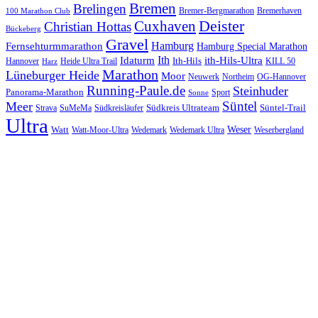
Bremen
Brelingen
Bremer-Bergmarathon
Bremerhaven
100 Marathon Club
Cuxhaven
Deister
Christian Hottas
Bückeberg
Gravel
Hamburg
Fernsehturmmarathon
Hamburg Special Marathon
Ith
Idaturm
ith-Hils-Ultra
Ith-Hils
Hannover
Heide Ultra Trail
KILL 50
Harz
Marathon
Lüneburger Heide
Moor
Neuwerk
Northeim
OG-Hannover
Running-Paule.de
Steinhuder
Panorama-Marathon
Sport
Sonne
Süntel
Meer
Südkreis Ultrateam
Süntel-Trail
SuMeMa
Südkreisläufer
Strava
Ultra
Watt
Weser
Wedemark
Watt-Moor-Ultra
Wedemark Ultra
Weserbergland