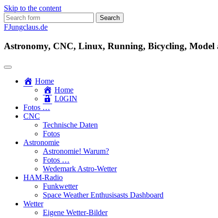
Skip to the content
Search
for:
FJungclaus.de
Astronomy, CNC, Linux, Running, Bicycling, Model ai
Home
Home
L​0​​GIN
Fotos …
CNC
Technische Daten
Fotos
Astronomie
Astronomie! Warum?
Fotos …
Wedemark Astro-Wetter
HAM-Radio
Funkwetter
Space Weather Enthusisasts Dashboard
Wetter
Eigene Wetter-Bilder