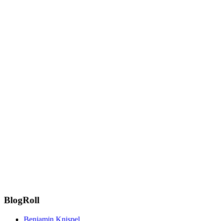
BlogRoll
Benjamin Knispel