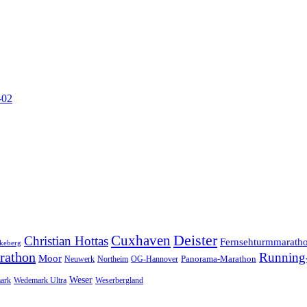
-02
Cuxhaven
Deister
Christian Hottas
Fernsehturmmarath
keberg
rathon
Running-
Moor
Panorama-Marathon
Neuwerk
Northeim
OG-Hannover
Weser
ark
Wedemark Ultra
Weserbergland