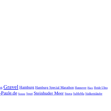
Gravel
Hamburg
on
Hamburg Special Marathon
Hannover
Heide Ultra
Harz
Paule.de
Steinhuder Meer
SuMeMa
Südkreisläufer
Sport
Strava
Sonne