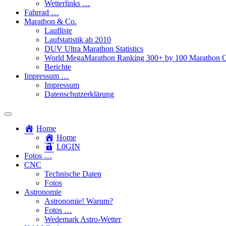
Wetterlinks …
Fahrrad …
Marathon & Co.
Laufliste
Laufstatistik ab 2010
DUV Ultra Marathon Statistics
World MegaMarathon Ranking 300+ by 100 Marathon C
Berichte
Impressum …
Impressum
Datenschutzerklärung
Toggle
search
Home
field
Home
L​0​​GIN
Fotos …
CNC
Technische Daten
Fotos
Astronomie
Astronomie! Warum?
Fotos …
Wedemark Astro-Wetter