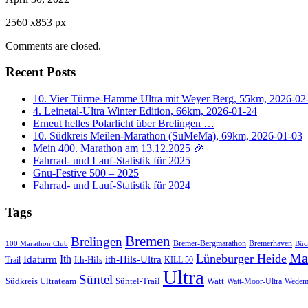
2560
x
853 px
Comments are closed.
Recent Posts
10. Vier Türme-Hamme Ultra mit Weyer Berg, 55km, 2026-02
4. Leinetal-Ultra Winter Edition, 66km, 2026-01-24
Erneut helles Polarlicht über Brelingen …
10. Südkreis Meilen-Marathon (SuMeMa), 69km, 2026-01-03
Mein 400. Marathon am 13.12.2025 🎉
Fahrrad- und Lauf-Statistik für 2025
Gnu-Festive 500 – 2025
Fahrrad- und Lauf-Statistik für 2024
Tags
Bremen
Brelingen
Bremer-Bergmarathon
Bremerhaven
100 Marathon Club
Büc
Ma
Lüneburger Heide
Ith
Idaturm
ith-Hils-Ultra
Ith-Hils
Trail
KILL 50
Ultra
Süntel
Südkreis Ultrateam
Süntel-Trail
Watt
Wedem
Watt-Moor-Ultra