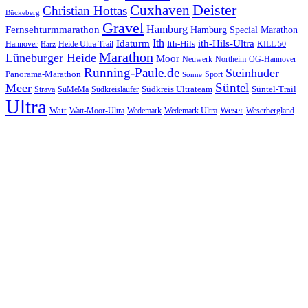
Cuxhaven
Deister
Christian Hottas
Bückeberg
Gravel
Hamburg
Fernsehturmmarathon
Hamburg Special Marathon
Ith
Idaturm
ith-Hils-Ultra
Ith-Hils
Hannover
Heide Ultra Trail
KILL 50
Harz
Marathon
Lüneburger Heide
Moor
Neuwerk
Northeim
OG-Hannover
Running-Paule.de
Steinhuder
Panorama-Marathon
Sport
Sonne
Süntel
Meer
Südkreis Ultrateam
Süntel-Trail
SuMeMa
Südkreisläufer
Strava
Ultra
Watt
Weser
Wedemark
Watt-Moor-Ultra
Wedemark Ultra
Weserbergland