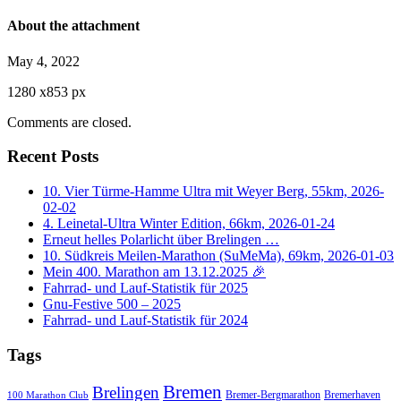
About the attachment
May 4, 2022
1280
x
853 px
Comments are closed.
Recent Posts
10. Vier Türme-Hamme Ultra mit Weyer Berg, 55km, 2026-
02-02
4. Leinetal-Ultra Winter Edition, 66km, 2026-01-24
Erneut helles Polarlicht über Brelingen …
10. Südkreis Meilen-Marathon (SuMeMa), 69km, 2026-01-03
Mein 400. Marathon am 13.12.2025 🎉
Fahrrad- und Lauf-Statistik für 2025
Gnu-Festive 500 – 2025
Fahrrad- und Lauf-Statistik für 2024
Tags
Bremen
Brelingen
Bremer-Bergmarathon
Bremerhaven
100 Marathon Club