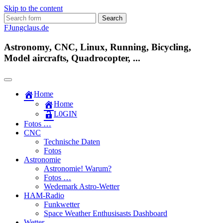
Skip to the content
Search
for:
FJungclaus.de
Astronomy, CNC, Linux, Running, Bicycling,
Model aircrafts, Quadrocopter, ...
Home
Home
L​0​​GIN
Fotos …
CNC
Technische Daten
Fotos
Astronomie
Astronomie! Warum?
Fotos …
Wedemark Astro-Wetter
HAM-Radio
Funkwetter
Space Weather Enthusisasts Dashboard
Wetter