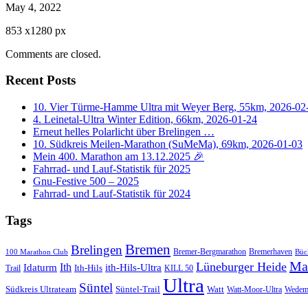
May 4, 2022
853
x
1280 px
Comments are closed.
Recent Posts
10. Vier Türme-Hamme Ultra mit Weyer Berg, 55km, 2026-02
4. Leinetal-Ultra Winter Edition, 66km, 2026-01-24
Erneut helles Polarlicht über Brelingen …
10. Südkreis Meilen-Marathon (SuMeMa), 69km, 2026-01-03
Mein 400. Marathon am 13.12.2025 🎉
Fahrrad- und Lauf-Statistik für 2025
Gnu-Festive 500 – 2025
Fahrrad- und Lauf-Statistik für 2024
Tags
Bremen
Brelingen
Bremer-Bergmarathon
Bremerhaven
100 Marathon Club
Büc
Ma
Lüneburger Heide
Ith
Idaturm
ith-Hils-Ultra
Ith-Hils
Trail
KILL 50
Ultra
Süntel
Südkreis Ultrateam
Süntel-Trail
Watt
Wedem
Watt-Moor-Ultra