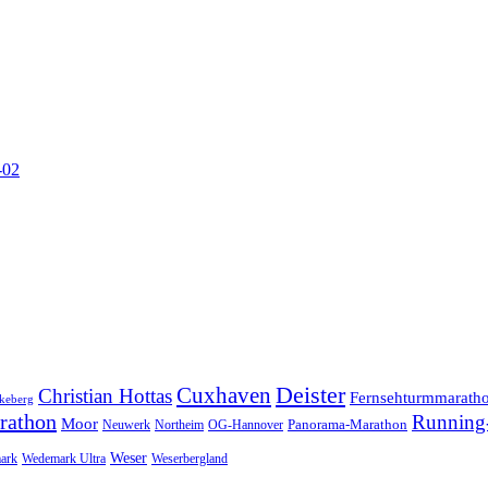
-02
Cuxhaven
Deister
Christian Hottas
Fernsehturmmarath
keberg
rathon
Running-
Moor
Panorama-Marathon
Neuwerk
Northeim
OG-Hannover
Weser
ark
Wedemark Ultra
Weserbergland