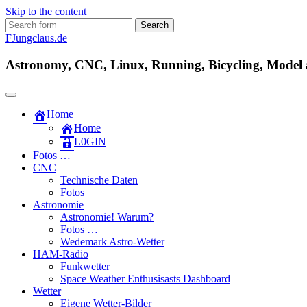
Skip to the content
Search
for:
FJungclaus.de
Astronomy, CNC, Linux, Running, Bicycling, Model ai
Home
Home
L​0​​GIN
Fotos …
CNC
Technische Daten
Fotos
Astronomie
Astronomie! Warum?
Fotos …
Wedemark Astro-Wetter
HAM-Radio
Funkwetter
Space Weather Enthusisasts Dashboard
Wetter
Eigene Wetter-Bilder