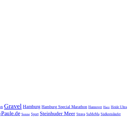
Gravel
Hamburg
on
Hamburg Special Marathon
Hannover
Heide Ultra
Harz
Paule.de
Steinhuder Meer
SuMeMa
Südkreisläufer
Sport
Strava
Sonne