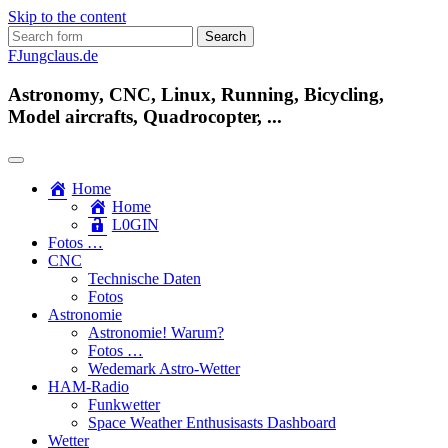
Skip to the content
Search
for:
FJungclaus.de
Astronomy, CNC, Linux, Running, Bicycling,
Model aircrafts, Quadrocopter, ...
Home
Home
L​0​​GIN
Fotos …
CNC
Technische Daten
Fotos
Astronomie
Astronomie! Warum?
Fotos …
Wedemark Astro-Wetter
HAM-Radio
Funkwetter
Space Weather Enthusisasts Dashboard
Wetter