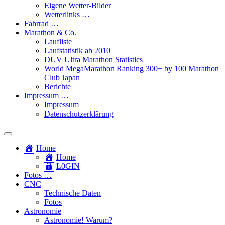
Eigene Wetter-Bilder
Wetterlinks …
Fahrrad …
Marathon & Co.
Laufliste
Laufstatistik ab 2010
DUV Ultra Marathon Statistics
World MegaMarathon Ranking 300+ by 100 Marathon
Club Japan
Berichte
Impressum …
Impressum
Datenschutzerklärung
Toggle
search
Home
field
Home
L​0​​GIN
Fotos …
CNC
Technische Daten
Fotos
Astronomie
Astronomie! Warum?