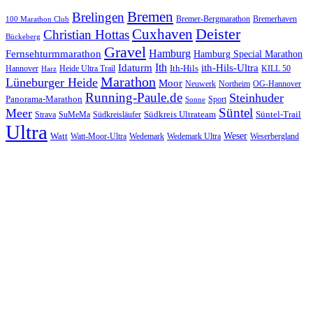
Bremen
Brelingen
Bremer-Bergmarathon
Bremerhaven
100 Marathon Club
Cuxhaven
Deister
Christian Hottas
Bückeberg
Gravel
Hamburg
Fernsehturmmarathon
Hamburg Special Marathon
Ith
Idaturm
ith-Hils-Ultra
Ith-Hils
Hannover
Heide Ultra Trail
KILL 50
Harz
Marathon
Lüneburger Heide
Moor
Neuwerk
Northeim
OG-Hannover
Running-Paule.de
Steinhuder
Panorama-Marathon
Sport
Sonne
Süntel
Meer
Südkreis Ultrateam
Süntel-Trail
SuMeMa
Südkreisläufer
Strava
Ultra
Watt
Weser
Wedemark
Watt-Moor-Ultra
Wedemark Ultra
Weserbergland