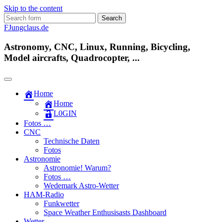
Skip to the content
Search
for:
FJungclaus.de
Astronomy, CNC, Linux, Running, Bicycling,
Model aircrafts, Quadrocopter, ...
Home
Home
L​0​​GIN
Fotos …
CNC
Technische Daten
Fotos
Astronomie
Astronomie! Warum?
Fotos …
Wedemark Astro-Wetter
HAM-Radio
Funkwetter
Space Weather Enthusisasts Dashboard
Wetter