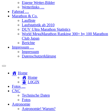
Eigene Wetter-Bilder
Wetterlinks …
Fahrrad …
Marathon & Co.
Laufliste
Laufstatistik ab 2010
DUV Ultra Marathon Statistics
World MegaMarathon Ranking 300+ by 100 Marathon
Club Japan
Berichte
Impressum …
Impressum
Datenschutzerklärung
Toggle
search
Home
field
Home
L​0​​GIN
Fotos …
CNC
Technische Daten
Fotos
Astronomie
Astronomie! Warum?