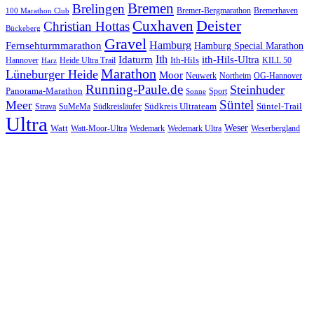
Bremen
Brelingen
Bremer-Bergmarathon
Bremerhaven
100 Marathon Club
Cuxhaven
Deister
Christian Hottas
Bückeberg
Gravel
Hamburg
Fernsehturmmarathon
Hamburg Special Marathon
Ith
Idaturm
ith-Hils-Ultra
Ith-Hils
Hannover
Heide Ultra Trail
KILL 50
Harz
Marathon
Lüneburger Heide
Moor
Neuwerk
Northeim
OG-Hannover
Running-Paule.de
Steinhuder
Panorama-Marathon
Sport
Sonne
Süntel
Meer
Südkreis Ultrateam
Süntel-Trail
SuMeMa
Südkreisläufer
Strava
Ultra
Watt
Weser
Wedemark
Watt-Moor-Ultra
Wedemark Ultra
Weserbergland