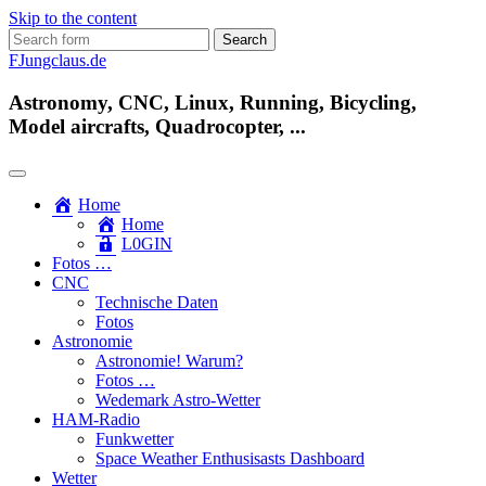
Skip to the content
Search
for:
FJungclaus.de
Astronomy, CNC, Linux, Running, Bicycling,
Model aircrafts, Quadrocopter, ...
Home
Home
L​0​​GIN
Fotos …
CNC
Technische Daten
Fotos
Astronomie
Astronomie! Warum?
Fotos …
Wedemark Astro-Wetter
HAM-Radio
Funkwetter
Space Weather Enthusisasts Dashboard
Wetter