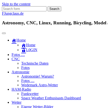
Skip to the content
Search
for:
FJungclaus.de
Astronomy, CNC, Linux, Running, Bicycling, Model ai
Home
Home
L​0​​GIN
Fotos …
CNC
Technische Daten
Fotos
Astronomie
Astronomie! Warum?
Fotos …
Wedemark Astro-Wetter
HAM-Radio
Funkwetter
Space Weather Enthusisasts Dashboard
Wetter
Eigene Wetter-Bilder