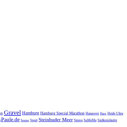
Gravel
Hamburg
on
Hamburg Special Marathon
Hannover
Heide Ultra
Harz
Paule.de
Steinhuder Meer
SuMeMa
Südkreisläufer
Sport
Strava
Sonne