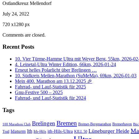
Ostlandkreuz Mellendorf
July 24, 2022
720
x
1280 px
Comments are closed.
Recent Posts
10. Vier Türme-Hamme Ultra mit Weyer Berg, 55km, 2026-02
4. Leinetal-Ultra Winter Edition, 66km, 2026-01-24
Erneut helles Polarlicht über Brelingen …
10. Südkreis Meilen-Marathon (SuMeMa), 69km, 2026-01-03
Mein 400. Marathon am 13.12.2025 🎉
Fahrrad- und Lauf-Statistik für 2025
Gnu-Festive 500 – 2025
Fahrrad- und Lauf-Statistik für 2024
Tags
Bremen
Brelingen
Bremer-Bergmarathon
Bremerhaven
100 Marathon Club
Büc
Ma
Lüneburger Heide
Ith
Idaturm
ith-Hils-Ultra
Ith-Hils
Trail
KILL 50