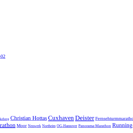
-02
Cuxhaven
Deister
Christian Hottas
Fernsehturmmarath
keberg
rathon
Running-
Moor
Panorama-Marathon
Neuwerk
Northeim
OG-Hannover