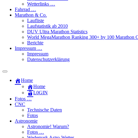
Wetterlinks …
Fahrrad …
Marathon & Co.
Laufliste
Laufstatistik ab 2010
DUV Ultra Marathon Statistics
World MegaMarathon Ranking 300+ by 100 Marathon C
Berichte
Impressum …
Impressum
Datenschutzerklärung
Toggle
search
Home
field
Home
L​0​​GIN
Fotos …
CNC
Technische Daten
Fotos
Astronomie
Astronomie! Warum?
Fotos …
Wedemark Astro-Wetter