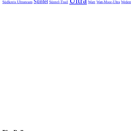
Ultra
Süntel
Südkreis Ultrateam
Süntel-Trail
Watt
Wedem
Watt-Moor-Ultra