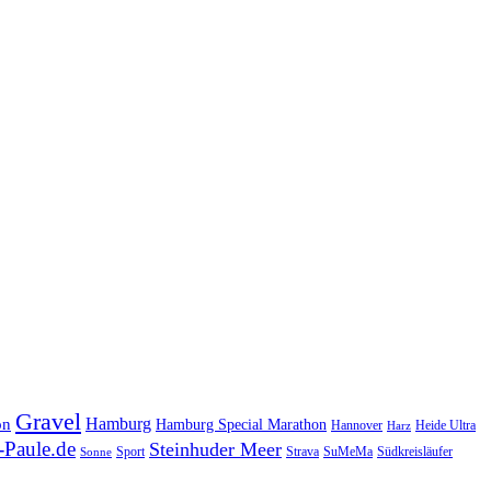
Gravel
Hamburg
on
Hamburg Special Marathon
Hannover
Heide Ultra
Harz
Paule.de
Steinhuder Meer
SuMeMa
Südkreisläufer
Sport
Strava
Sonne