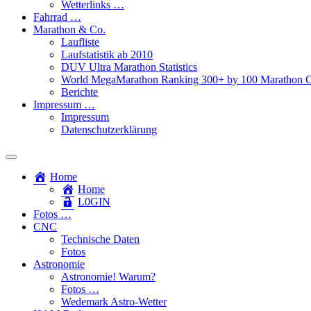
Wetterlinks …
Fahrrad …
Marathon & Co.
Laufliste
Laufstatistik ab 2010
DUV Ultra Marathon Statistics
World MegaMarathon Ranking 300+ by 100 Marathon C
Berichte
Impressum …
Impressum
Datenschutzerklärung
Toggle
search
Home
field
Home
L​0​​GIN
Fotos …
CNC
Technische Daten
Fotos
Astronomie
Astronomie! Warum?
Fotos …
Wedemark Astro-Wetter