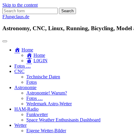
Skip to the content
Search
for:
FJungclaus.de
Astronomy, CNC, Linux, Running, Bicycling, Model ai
Home
Home
L​0​​GIN
Fotos …
CNC
Technische Daten
Fotos
Astronomie
Astronomie! Warum?
Fotos …
Wedemark Astro-Wetter
HAM-Radio
Funkwetter
Space Weather Enthusisasts Dashboard
Wetter
Eigene Wetter-Bilder