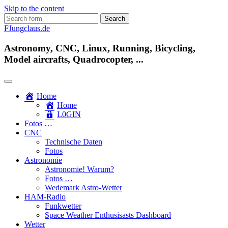
Skip to the content
Search
for:
FJungclaus.de
Astronomy, CNC, Linux, Running, Bicycling,
Model aircrafts, Quadrocopter, ...
Home
Home
L​0​​GIN
Fotos …
CNC
Technische Daten
Fotos
Astronomie
Astronomie! Warum?
Fotos …
Wedemark Astro-Wetter
HAM-Radio
Funkwetter
Space Weather Enthusisasts Dashboard
Wetter