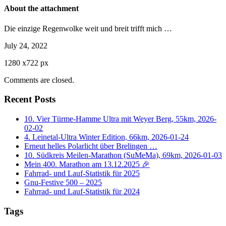
About the attachment
Die einzige Regenwolke weit und breit trifft mich …
July 24, 2022
1280
x
722 px
Comments are closed.
Recent Posts
10. Vier Türme-Hamme Ultra mit Weyer Berg, 55km, 2026-
02-02
4. Leinetal-Ultra Winter Edition, 66km, 2026-01-24
Erneut helles Polarlicht über Brelingen …
10. Südkreis Meilen-Marathon (SuMeMa), 69km, 2026-01-03
Mein 400. Marathon am 13.12.2025 🎉
Fahrrad- und Lauf-Statistik für 2025
Gnu-Festive 500 – 2025
Fahrrad- und Lauf-Statistik für 2024
Tags