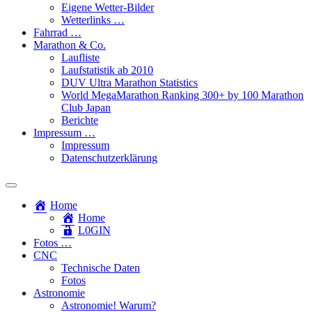
Eigene Wetter-Bilder
Wetterlinks …
Fahrrad …
Marathon & Co.
Laufliste
Laufstatistik ab 2010
DUV Ultra Marathon Statistics
World MegaMarathon Ranking 300+ by 100 Marathon
Club Japan
Berichte
Impressum …
Impressum
Datenschutzerklärung
Toggle
search
Home
field
Home
L​0​​GIN
Fotos …
CNC
Technische Daten
Fotos
Astronomie
Astronomie! Warum?