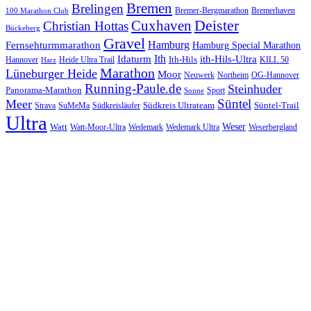
Bremen
Brelingen
Bremer-Bergmarathon
Bremerhaven
100 Marathon Club
Cuxhaven
Deister
Christian Hottas
Bückeberg
Gravel
Hamburg
Fernsehturmmarathon
Hamburg Special Marathon
Ith
Idaturm
ith-Hils-Ultra
Ith-Hils
Hannover
Heide Ultra Trail
KILL 50
Harz
Marathon
Lüneburger Heide
Moor
Neuwerk
Northeim
OG-Hannover
Running-Paule.de
Steinhuder
Panorama-Marathon
Sport
Sonne
Süntel
Meer
Südkreis Ultrateam
Süntel-Trail
SuMeMa
Südkreisläufer
Strava
Ultra
Watt
Weser
Wedemark
Watt-Moor-Ultra
Wedemark Ultra
Weserbergland