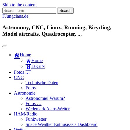
Skip to the content
Search
for:
FJungclaus.de
Astronomy, CNC, Linux, Running, Bicycling,
Model aircrafts, Quadrocopter, ...
Home
Home
L​0​​GIN
Fotos …
CNC
Technische Daten
Fotos
Astronomie
Astronomie! Warum?
Fotos …
Wedemark Astro-Wetter
HAM-Radio
Funkwetter
Space Weather Enthusisasts Dashboard
Wetter