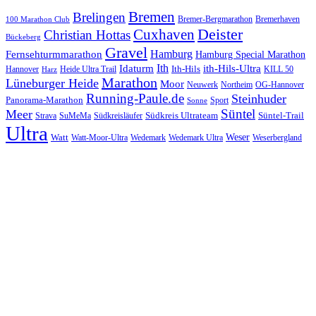
Bremen
Brelingen
Bremer-Bergmarathon
Bremerhaven
100 Marathon Club
Cuxhaven
Deister
Christian Hottas
Bückeberg
Gravel
Hamburg
Fernsehturmmarathon
Hamburg Special Marathon
Ith
Idaturm
ith-Hils-Ultra
Ith-Hils
Hannover
Heide Ultra Trail
KILL 50
Harz
Marathon
Lüneburger Heide
Moor
Neuwerk
Northeim
OG-Hannover
Running-Paule.de
Steinhuder
Panorama-Marathon
Sport
Sonne
Süntel
Meer
Südkreis Ultrateam
Süntel-Trail
SuMeMa
Südkreisläufer
Strava
Ultra
Watt
Weser
Wedemark
Watt-Moor-Ultra
Wedemark Ultra
Weserbergland