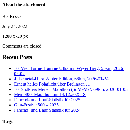
About the attachment
Bei Resse
July 24, 2022
1280
x
720 px
Comments are closed.
Recent Posts
10. Vier Türme-Hamme Ultra mit Weyer Berg, 55km, 2026-
02-02
4. Leinetal-Ultra Winter Edition, 66km, 2026-01-24
Erneut helles Polarlicht über Brelingen …
10. Südkreis Meilen-Marathon (SuMeMa), 69km, 2026-01-03
Mein 400. Marathon am 13.12.2025 🎉
Fahrrad- und Lauf-Statistik für 2025
Gnu-Festive 500 – 2025
Fahrrad- und Lauf-Statistik für 2024
Tags