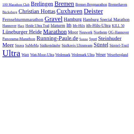
Bremen
Brelingen
Bremer-Bergmarathon
Bremerhaven
100 Marathon Club
Cuxhaven
Deister
Christian Hottas
Bückeberg
Gravel
Hamburg
Fernsehturmmarathon
Hamburg Special Marathon
Ith
Idaturm
ith-Hils-Ultra
Ith-Hils
Hannover
Heide Ultra Trail
KILL 50
Harz
Marathon
Lüneburger Heide
Moor
Neuwerk
Northeim
OG-Hannover
Running-Paule.de
Steinhuder
Panorama-Marathon
Sport
Sonne
Süntel
Meer
Südkreis Ultrateam
Süntel-Trail
SuMeMa
Südkreisläufer
Strava
Ultra
Watt
Weser
Wedemark
Watt-Moor-Ultra
Wedemark Ultra
Weserbergland