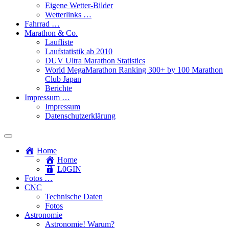
Eigene Wetter-Bilder
Wetterlinks …
Fahrrad …
Marathon & Co.
Laufliste
Laufstatistik ab 2010
DUV Ultra Marathon Statistics
World MegaMarathon Ranking 300+ by 100 Marathon
Club Japan
Berichte
Impressum …
Impressum
Datenschutzerklärung
Toggle
search
Home
field
Home
L​0​​GIN
Fotos …
CNC
Technische Daten
Fotos
Astronomie
Astronomie! Warum?