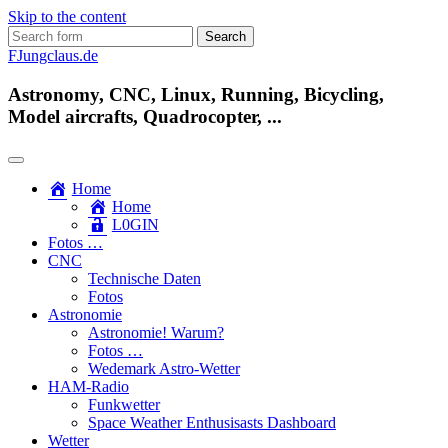
Skip to the content
Search
for:
FJungclaus.de
Astronomy, CNC, Linux, Running, Bicycling,
Model aircrafts, Quadrocopter, ...
Home
Home
L​0​​GIN
Fotos …
CNC
Technische Daten
Fotos
Astronomie
Astronomie! Warum?
Fotos …
Wedemark Astro-Wetter
HAM-Radio
Funkwetter
Space Weather Enthusisasts Dashboard
Wetter