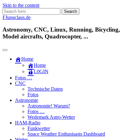
Skip to the content
Search
for:
FJungclaus.de
Astronomy, CNC, Linux, Running, Bicycling,
Model aircrafts, Quadrocopter, ...
Home
Home
L​0​​GIN
Fotos …
CNC
Technische Daten
Fotos
Astronomie
Astronomie! Warum?
Fotos …
Wedemark Astro-Wetter
HAM-Radio
Funkwetter
Space Weather Enthusisasts Dashboard
Wetter