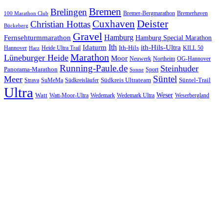
Bremen
Brelingen
Bremer-Bergmarathon
Bremerhaven
100 Marathon Club
Cuxhaven
Deister
Christian Hottas
Bückeberg
Gravel
Hamburg
Fernsehturmmarathon
Hamburg Special Marathon
Ith
Idaturm
ith-Hils-Ultra
Ith-Hils
Hannover
Heide Ultra Trail
KILL 50
Harz
Marathon
Lüneburger Heide
Moor
Neuwerk
Northeim
OG-Hannover
Running-Paule.de
Steinhuder
Panorama-Marathon
Sport
Sonne
Süntel
Meer
Südkreis Ultrateam
Süntel-Trail
SuMeMa
Südkreisläufer
Strava
Ultra
Watt
Weser
Wedemark
Watt-Moor-Ultra
Wedemark Ultra
Weserbergland