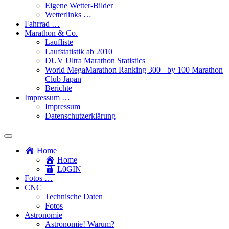
Eigene Wetter-Bilder
Wetterlinks …
Fahrrad …
Marathon & Co.
Laufliste
Laufstatistik ab 2010
DUV Ultra Marathon Statistics
World MegaMarathon Ranking 300+ by 100 Marathon
Club Japan
Berichte
Impressum …
Impressum
Datenschutzerklärung
Toggle
search
Home
field
Home
L​0​​GIN
Fotos …
CNC
Technische Daten
Fotos
Astronomie
Astronomie! Warum?