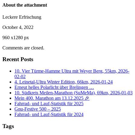
About the attachment
Leckere Erfrischung
October 4, 2022
960
x
1280 px
Comments are closed.
Recent Posts
10. Vier Türme-Hamme Ultra mit Weyer Berg, 55km, 2026-
02-02
4. Leinetal-Ultra Winter Edition, 66km, 2026-01-24
Erneut helles Polarlicht über Brelingen …
10. Südkreis Meilen-Marathon (SuMeMa), 69km, 2026-01-03
Mein 400. Marathon am 13.12.2025 🎉
Fahrrad- und Lauf-Statistik für 2025
Gnu-Festive 500 – 2025
Fahrrad- und Lauf-Statistik für 2024
Tags