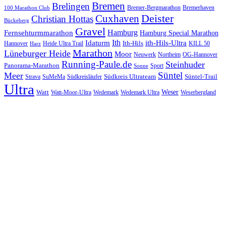
Bremen
Brelingen
Bremer-Bergmarathon
Bremerhaven
100 Marathon Club
Cuxhaven
Deister
Christian Hottas
Bückeberg
Gravel
Hamburg
Fernsehturmmarathon
Hamburg Special Marathon
Ith
Idaturm
ith-Hils-Ultra
Ith-Hils
Hannover
Heide Ultra Trail
KILL 50
Harz
Marathon
Lüneburger Heide
Moor
Neuwerk
Northeim
OG-Hannover
Running-Paule.de
Steinhuder
Panorama-Marathon
Sport
Sonne
Süntel
Meer
Südkreis Ultrateam
Süntel-Trail
SuMeMa
Südkreisläufer
Strava
Ultra
Watt
Weser
Wedemark
Watt-Moor-Ultra
Wedemark Ultra
Weserbergland