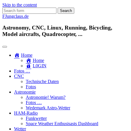
Skip to the content
Search
for:
FJungclaus.de
Astronomy, CNC, Linux, Running, Bicycling,
Model aircrafts, Quadrocopter, ...
Home
Home
L​0​​GIN
Fotos …
CNC
Technische Daten
Fotos
Astronomie
Astronomie! Warum?
Fotos …
Wedemark Astro-Wetter
HAM-Radio
Funkwetter
Space Weather Enthusisasts Dashboard
Wetter