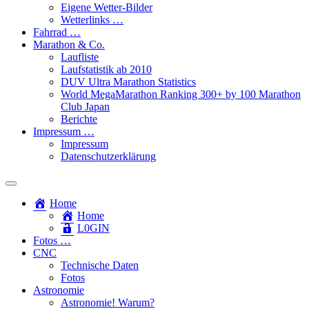
Eigene Wetter-Bilder
Wetterlinks …
Fahrrad …
Marathon & Co.
Laufliste
Laufstatistik ab 2010
DUV Ultra Marathon Statistics
World MegaMarathon Ranking 300+ by 100 Marathon
Club Japan
Berichte
Impressum …
Impressum
Datenschutzerklärung
Toggle
search
Home
field
Home
L​0​​GIN
Fotos …
CNC
Technische Daten
Fotos
Astronomie
Astronomie! Warum?