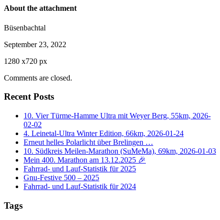
About the attachment
Büsenbachtal
September 23, 2022
1280
x
720 px
Comments are closed.
Recent Posts
10. Vier Türme-Hamme Ultra mit Weyer Berg, 55km, 2026-
02-02
4. Leinetal-Ultra Winter Edition, 66km, 2026-01-24
Erneut helles Polarlicht über Brelingen …
10. Südkreis Meilen-Marathon (SuMeMa), 69km, 2026-01-03
Mein 400. Marathon am 13.12.2025 🎉
Fahrrad- und Lauf-Statistik für 2025
Gnu-Festive 500 – 2025
Fahrrad- und Lauf-Statistik für 2024
Tags