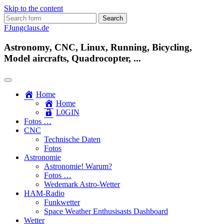
Skip to the content
Search
for:
FJungclaus.de
Astronomy, CNC, Linux, Running, Bicycling,
Model aircrafts, Quadrocopter, ...
Home
Home
L​0​​GIN
Fotos …
CNC
Technische Daten
Fotos
Astronomie
Astronomie! Warum?
Fotos …
Wedemark Astro-Wetter
HAM-Radio
Funkwetter
Space Weather Enthusisasts Dashboard
Wetter