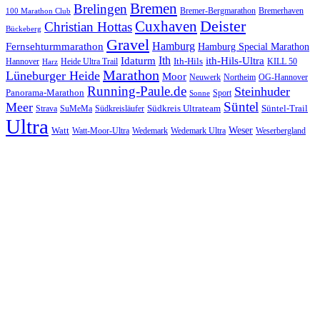
Bremen
Brelingen
Bremer-Bergmarathon
Bremerhaven
100 Marathon Club
Cuxhaven
Deister
Christian Hottas
Bückeberg
Gravel
Hamburg
Fernsehturmmarathon
Hamburg Special Marathon
Ith
Idaturm
ith-Hils-Ultra
Ith-Hils
Hannover
Heide Ultra Trail
KILL 50
Harz
Marathon
Lüneburger Heide
Moor
Neuwerk
Northeim
OG-Hannover
Running-Paule.de
Steinhuder
Panorama-Marathon
Sport
Sonne
Süntel
Meer
Südkreis Ultrateam
Süntel-Trail
SuMeMa
Südkreisläufer
Strava
Ultra
Watt
Weser
Wedemark
Watt-Moor-Ultra
Wedemark Ultra
Weserbergland