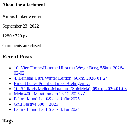
About the attachment
Airbus Finkenwerder
September 23, 2022
1280
x
720 px
Comments are closed.
Recent Posts
10. Vier Türme-Hamme Ultra mit Weyer Berg, 55km, 2026-
02-02
4. Leinetal-Ultra Winter Edition, 66km, 2026-01-24
Erneut helles Polarlicht über Brelingen …
10. Südkreis Meilen-Marathon (SuMeMa), 69km, 2026-01-03
Mein 400. Marathon am 13.12.2025 🎉
Fahrrad- und Lauf-Statistik für 2025
Gnu-Festive 500 – 2025
Fahrrad- und Lauf-Statistik für 2024
Tags