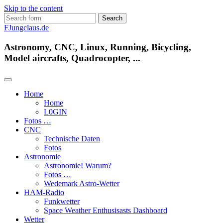
Skip to the content
Search
for:
FJungclaus.de
Astronomy, CNC, Linux, Running, Bicycling,
Model aircrafts, Quadrocopter, ...
Home
Home
L​0​​GIN
Fotos …
CNC
Technische Daten
Fotos
Astronomie
Astronomie! Warum?
Fotos …
Wedemark Astro-Wetter
HAM-Radio
Funkwetter
Space Weather Enthusisasts Dashboard
Wetter