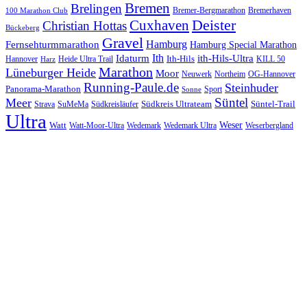
Bremen
Brelingen
Bremer-Bergmarathon
Bremerhaven
100 Marathon Club
Cuxhaven
Deister
Christian Hottas
Bückeberg
Gravel
Hamburg
Fernsehturmmarathon
Hamburg Special Marathon
Ith
Idaturm
ith-Hils-Ultra
Ith-Hils
Hannover
Heide Ultra Trail
KILL 50
Harz
Marathon
Lüneburger Heide
Moor
Neuwerk
Northeim
OG-Hannover
Running-Paule.de
Steinhuder
Panorama-Marathon
Sport
Sonne
Süntel
Meer
Südkreis Ultrateam
Süntel-Trail
SuMeMa
Südkreisläufer
Strava
Ultra
Watt
Weser
Wedemark
Watt-Moor-Ultra
Wedemark Ultra
Weserbergland