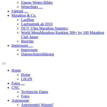
Eigene Wetter-Bilder
Wetterlinks …
Fahrrad …
Marathon & Co.
Laufliste
Laufstatistik ab 2010
DUV Ultra Marathon Statistics
World MegaMarathon Ranking 300+ by 100 Marathon
Club Japan
Berichte
Impressum …
Impressum
Datenschutzerklärung
Toggle
search
Home
field
Home
L​0​​GIN
Fotos …
CNC
Technische Daten
Fotos
Astronomie
Astronomie! Warum?