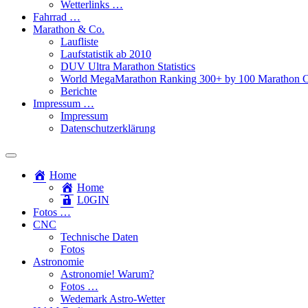
Wetterlinks …
Fahrrad …
Marathon & Co.
Laufliste
Laufstatistik ab 2010
DUV Ultra Marathon Statistics
World MegaMarathon Ranking 300+ by 100 Marathon C
Berichte
Impressum …
Impressum
Datenschutzerklärung
Toggle
search
Home
field
Home
L​0​​GIN
Fotos …
CNC
Technische Daten
Fotos
Astronomie
Astronomie! Warum?
Fotos …
Wedemark Astro-Wetter