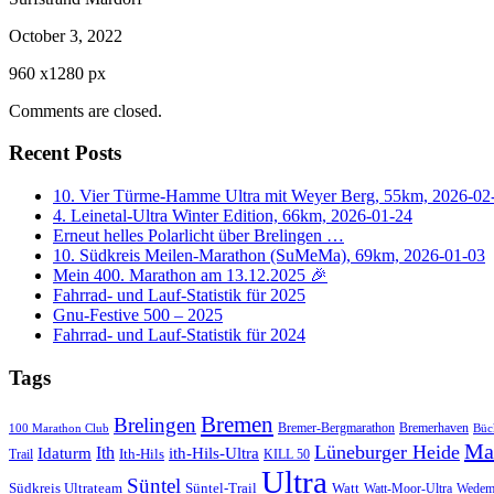
October 3, 2022
960
x
1280 px
Comments are closed.
Recent Posts
10. Vier Türme-Hamme Ultra mit Weyer Berg, 55km, 2026-02
4. Leinetal-Ultra Winter Edition, 66km, 2026-01-24
Erneut helles Polarlicht über Brelingen …
10. Südkreis Meilen-Marathon (SuMeMa), 69km, 2026-01-03
Mein 400. Marathon am 13.12.2025 🎉
Fahrrad- und Lauf-Statistik für 2025
Gnu-Festive 500 – 2025
Fahrrad- und Lauf-Statistik für 2024
Tags
Bremen
Brelingen
Bremer-Bergmarathon
Bremerhaven
100 Marathon Club
Büc
Ma
Lüneburger Heide
Ith
Idaturm
ith-Hils-Ultra
Ith-Hils
Trail
KILL 50
Ultra
Süntel
Südkreis Ultrateam
Süntel-Trail
Watt
Wedem
Watt-Moor-Ultra