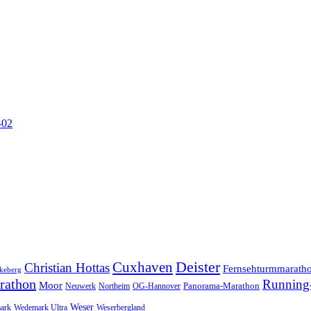
-02
Cuxhaven
Deister
Christian Hottas
Fernsehturmmarath
keberg
rathon
Running-
Moor
Panorama-Marathon
Neuwerk
Northeim
OG-Hannover
Weser
ark
Wedemark Ultra
Weserbergland