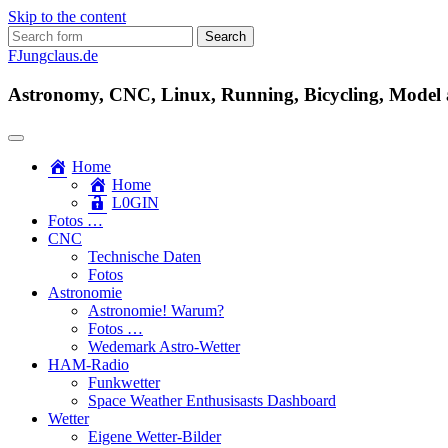
Skip to the content
Search
for:
FJungclaus.de
Astronomy, CNC, Linux, Running, Bicycling, Model ai
Home
Home
L​0​​GIN
Fotos …
CNC
Technische Daten
Fotos
Astronomie
Astronomie! Warum?
Fotos …
Wedemark Astro-Wetter
HAM-Radio
Funkwetter
Space Weather Enthusisasts Dashboard
Wetter
Eigene Wetter-Bilder