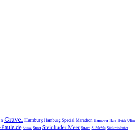
Gravel
Hamburg
on
Hamburg Special Marathon
Hannover
Heide Ultra
Harz
Paule.de
Steinhuder Meer
SuMeMa
Südkreisläufer
Sport
Strava
Sonne