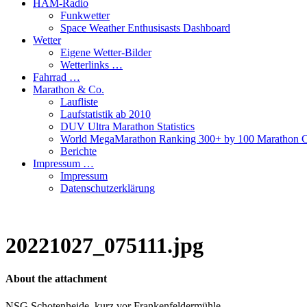
HAM-Radio
Funkwetter
Space Weather Enthusisasts Dashboard
Wetter
Eigene Wetter-Bilder
Wetterlinks …
Fahrrad …
Marathon & Co.
Laufliste
Laufstatistik ab 2010
DUV Ultra Marathon Statistics
World MegaMarathon Ranking 300+ by 100 Marathon C
Berichte
Impressum …
Impressum
Datenschutzerklärung
20221027_075111.jpg
About the attachment
NSG Schotenheide, kurz vor Frankenfeldermühle