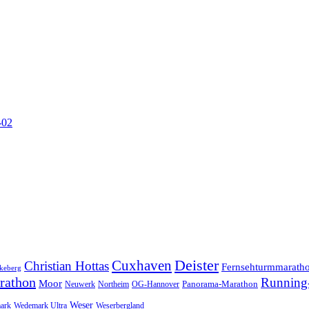
-02
Cuxhaven
Deister
Christian Hottas
Fernsehturmmarath
keberg
rathon
Running-
Moor
Panorama-Marathon
Neuwerk
Northeim
OG-Hannover
Weser
ark
Wedemark Ultra
Weserbergland