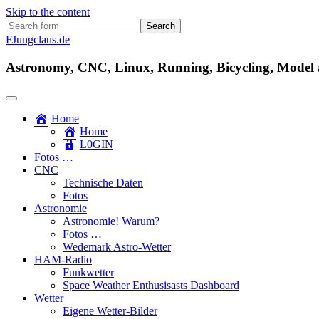
Skip to the content
Search
for:
FJungclaus.de
Astronomy, CNC, Linux, Running, Bicycling, Model ai
Home
Home
L​0​​GIN
Fotos …
CNC
Technische Daten
Fotos
Astronomie
Astronomie! Warum?
Fotos …
Wedemark Astro-Wetter
HAM-Radio
Funkwetter
Space Weather Enthusisasts Dashboard
Wetter
Eigene Wetter-Bilder