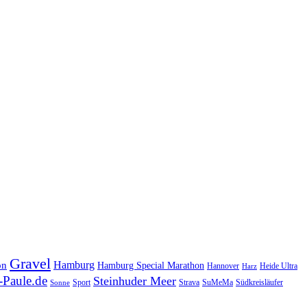
Gravel
Hamburg
on
Hamburg Special Marathon
Hannover
Heide Ultra
Harz
Paule.de
Steinhuder Meer
SuMeMa
Südkreisläufer
Sport
Strava
Sonne