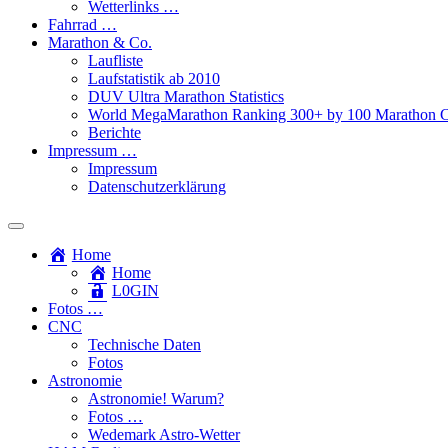
Wetterlinks …
Fahrrad …
Marathon & Co.
Laufliste
Laufstatistik ab 2010
DUV Ultra Marathon Statistics
World MegaMarathon Ranking 300+ by 100 Marathon C
Berichte
Impressum …
Impressum
Datenschutzerklärung
Toggle
search
Home
field
Home
L​0​​GIN
Fotos …
CNC
Technische Daten
Fotos
Astronomie
Astronomie! Warum?
Fotos …
Wedemark Astro-Wetter