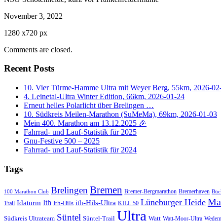
November 3, 2022
1280
x
720 px
Comments are closed.
Recent Posts
10. Vier Türme-Hamme Ultra mit Weyer Berg, 55km, 2026-02
4. Leinetal-Ultra Winter Edition, 66km, 2026-01-24
Erneut helles Polarlicht über Brelingen …
10. Südkreis Meilen-Marathon (SuMeMa), 69km, 2026-01-03
Mein 400. Marathon am 13.12.2025 🎉
Fahrrad- und Lauf-Statistik für 2025
Gnu-Festive 500 – 2025
Fahrrad- und Lauf-Statistik für 2024
Tags
Bremen
Brelingen
Bremer-Bergmarathon
Bremerhaven
100 Marathon Club
Büc
Ma
Lüneburger Heide
Ith
Idaturm
ith-Hils-Ultra
Ith-Hils
Trail
KILL 50
Ultra
Süntel
Südkreis Ultrateam
Süntel-Trail
Watt
Wedem
Watt-Moor-Ultra