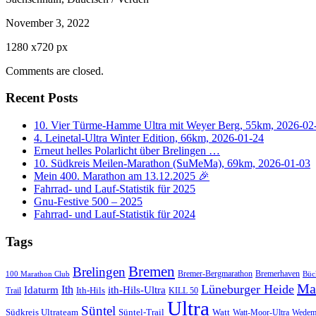
November 3, 2022
1280
x
720 px
Comments are closed.
Recent Posts
10. Vier Türme-Hamme Ultra mit Weyer Berg, 55km, 2026-02
4. Leinetal-Ultra Winter Edition, 66km, 2026-01-24
Erneut helles Polarlicht über Brelingen …
10. Südkreis Meilen-Marathon (SuMeMa), 69km, 2026-01-03
Mein 400. Marathon am 13.12.2025 🎉
Fahrrad- und Lauf-Statistik für 2025
Gnu-Festive 500 – 2025
Fahrrad- und Lauf-Statistik für 2024
Tags
Bremen
Brelingen
Bremer-Bergmarathon
Bremerhaven
100 Marathon Club
Büc
Ma
Lüneburger Heide
Ith
Idaturm
ith-Hils-Ultra
Ith-Hils
Trail
KILL 50
Ultra
Süntel
Südkreis Ultrateam
Süntel-Trail
Watt
Wedem
Watt-Moor-Ultra