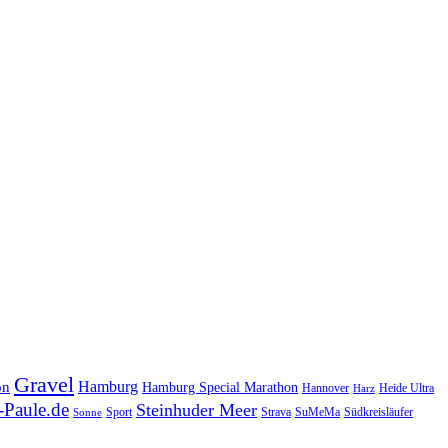
Gravel
Hamburg
on
Hamburg Special Marathon
Hannover
Heide Ultra
Harz
Paule.de
Steinhuder Meer
SuMeMa
Südkreisläufer
Sport
Strava
Sonne