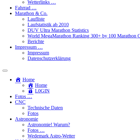
Wetterlinks …
Fahrrad …
Marathon & Co.
Laufliste
Laufstatistik ab 2010
DUV Ultra Marathon Statistics
World MegaMarathon Ranking 300+ by 100 Marathon C
Berichte
Impressum …
Impressum
Datenschutzerklärung
Toggle
search
Home
field
Home
L​0​​GIN
Fotos …
CNC
Technische Daten
Fotos
Astronomie
Astronomie! Warum?
Fotos …
Wedemark Astro-Wetter