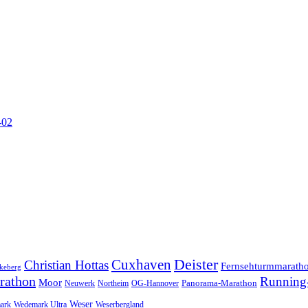
-02
Cuxhaven
Deister
Christian Hottas
Fernsehturmmarath
keberg
rathon
Running-
Moor
Panorama-Marathon
Neuwerk
Northeim
OG-Hannover
Weser
ark
Wedemark Ultra
Weserbergland