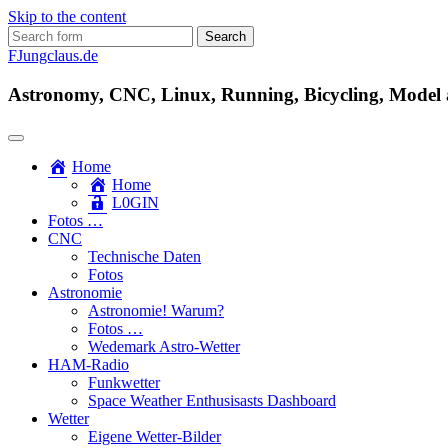
Skip to the content
Search
for:
FJungclaus.de
Astronomy, CNC, Linux, Running, Bicycling, Model ai
Home
Home
L​0​​GIN
Fotos …
CNC
Technische Daten
Fotos
Astronomie
Astronomie! Warum?
Fotos …
Wedemark Astro-Wetter
HAM-Radio
Funkwetter
Space Weather Enthusisasts Dashboard
Wetter
Eigene Wetter-Bilder