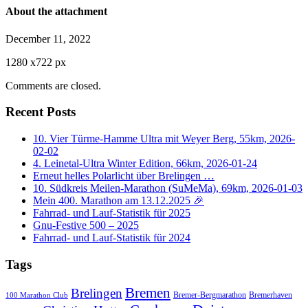
About the attachment
December 11, 2022
1280
x
722 px
Comments are closed.
Recent Posts
10. Vier Türme-Hamme Ultra mit Weyer Berg, 55km, 2026-
02-02
4. Leinetal-Ultra Winter Edition, 66km, 2026-01-24
Erneut helles Polarlicht über Brelingen …
10. Südkreis Meilen-Marathon (SuMeMa), 69km, 2026-01-03
Mein 400. Marathon am 13.12.2025 🎉
Fahrrad- und Lauf-Statistik für 2025
Gnu-Festive 500 – 2025
Fahrrad- und Lauf-Statistik für 2024
Tags
Bremen
Brelingen
Bremer-Bergmarathon
Bremerhaven
100 Marathon Club