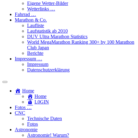
Eigene Wetter-Bilder
Wetterlinks …
Fahrrad …
Marathon & Co.
Laufliste
Laufstatistik ab 2010
DUV Ultra Marathon Statistics
World MegaMarathon Ranking 300+ by 100 Marathon
Club Japan
Berichte
Impressum …
Impressum
Datenschutzerklärung
Toggle
search
Home
field
Home
L​0​​GIN
Fotos …
CNC
Technische Daten
Fotos
Astronomie
Astronomie! Warum?