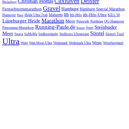
Cuxhaven
Deister
Christian Hottas
Bückeberg
Gravel
Hamburg
Fernsehturmmarathon
Hamburg Special Marathon
Ith
Idaturm
ith-Hils-Ultra
Ith-Hils
Hannover
Heide Ultra Trail
KILL 50
Harz
Marathon
Lüneburger Heide
Moor
Neuwerk
Northeim
OG-Hannover
Running-Paule.de
Steinhuder
Panorama-Marathon
Sport
Sonne
Süntel
Meer
Südkreis Ultrateam
Süntel-Trail
SuMeMa
Südkreisläufer
Strava
Ultra
Watt
Weser
Wedemark
Watt-Moor-Ultra
Wedemark Ultra
Weserbergland