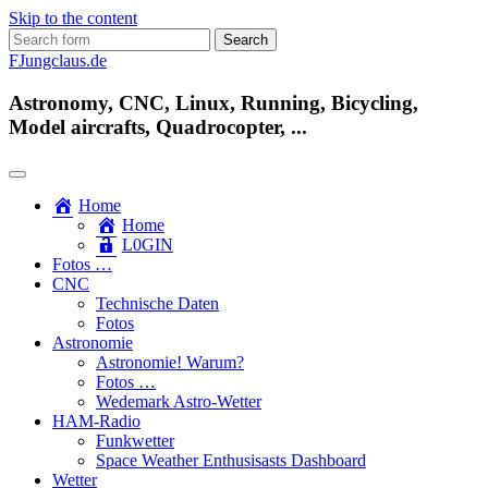
Skip to the content
Search
for:
FJungclaus.de
Astronomy, CNC, Linux, Running, Bicycling,
Model aircrafts, Quadrocopter, ...
Home
Home
L​0​​GIN
Fotos …
CNC
Technische Daten
Fotos
Astronomie
Astronomie! Warum?
Fotos …
Wedemark Astro-Wetter
HAM-Radio
Funkwetter
Space Weather Enthusisasts Dashboard
Wetter