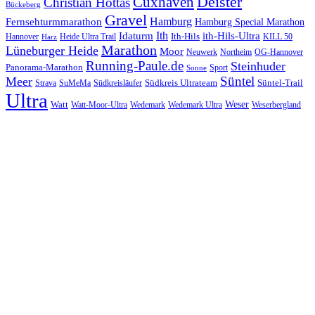
Cuxhaven
Deister
Christian Hottas
Bückeberg
Gravel
Hamburg
Fernsehturmmarathon
Hamburg Special Marathon
Ith
Idaturm
ith-Hils-Ultra
Ith-Hils
Hannover
Heide Ultra Trail
KILL 50
Harz
Marathon
Lüneburger Heide
Moor
Neuwerk
Northeim
OG-Hannover
Running-Paule.de
Steinhuder
Panorama-Marathon
Sport
Sonne
Süntel
Meer
Südkreis Ultrateam
Süntel-Trail
SuMeMa
Südkreisläufer
Strava
Ultra
Watt
Weser
Wedemark
Watt-Moor-Ultra
Wedemark Ultra
Weserbergland