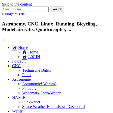
Skip to the content
Search
for:
FJungclaus.de
Astronomy, CNC, Linux, Running, Bicycling,
Model aircrafts, Quadrocopter, ...
Home
Home
L​0​​GIN
Fotos …
CNC
Technische Daten
Fotos
Astronomie
Astronomie! Warum?
Fotos …
Wedemark Astro-Wetter
HAM-Radio
Funkwetter
Space Weather Enthusisasts Dashboard
Wetter