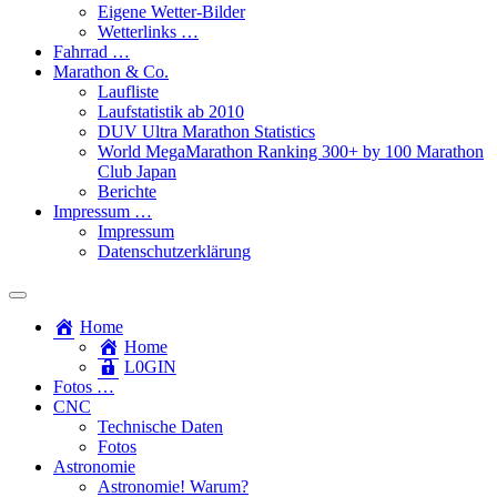
Eigene Wetter-Bilder
Wetterlinks …
Fahrrad …
Marathon & Co.
Laufliste
Laufstatistik ab 2010
DUV Ultra Marathon Statistics
World MegaMarathon Ranking 300+ by 100 Marathon
Club Japan
Berichte
Impressum …
Impressum
Datenschutzerklärung
Toggle
search
Home
field
Home
L​0​​GIN
Fotos …
CNC
Technische Daten
Fotos
Astronomie
Astronomie! Warum?