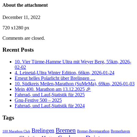
About the attachment
December 11, 2022
720
x
1280 px
Comments are closed.
Recent Posts
10. Vier Türme-Hamme Ultra mit Weyer Berg, 55km, 2026-
02-02
4. Leinetal-Ultra Winter Edition, 66km, 2026-01-24
Erneut helles Polarlicht über Brelingen …
10. Südkreis Meilen-Marathon (SuMeMa), 69km, 2026-01-03
Mein 400. Marathon am 13.12.2025 🎉
Fahrrad- und Lauf-Statistik für 2025
Gnu-Festive 500 – 2025
Fahrrad- und Lauf-Statistik für 2024
Tags
Bremen
Brelingen
Bremer-Bergmarathon
Bremerhaven
100 Marathon Club