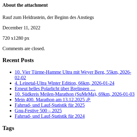
About the attachment
Rauf zum Heldrastein, der Beginn des Anstiegs
December 11, 2022
720
x
1280 px
Comments are closed.
Recent Posts
10. Vier Türme-Hamme Ultra mit Weyer Berg, 55km, 2026-
02-02
4. Leinetal-Ultra Winter Edition, 66km, 2026-01-24
Erneut helles Polarlicht über Brelingen …
10. Südkreis Meilen-Marathon (SuMeMa), 69km, 2026-01-03
Mein 400. Marathon am 13.12.2025 🎉
Fahrrad- und Lauf-Statistik für 2025
Gnu-Festive 500 – 2025
Fahrrad- und Lauf-Statistik für 2024
Tags