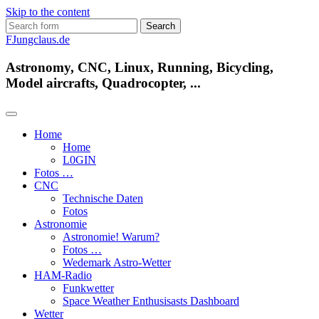
Skip to the content
Search
for:
FJungclaus.de
Astronomy, CNC, Linux, Running, Bicycling,
Model aircrafts, Quadrocopter, ...
Home
Home
L​0​​GIN
Fotos …
CNC
Technische Daten
Fotos
Astronomie
Astronomie! Warum?
Fotos …
Wedemark Astro-Wetter
HAM-Radio
Funkwetter
Space Weather Enthusisasts Dashboard
Wetter