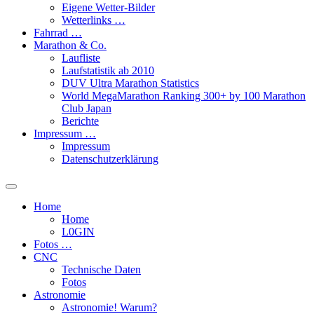
Eigene Wetter-Bilder
Wetterlinks …
Fahrrad …
Marathon & Co.
Laufliste
Laufstatistik ab 2010
DUV Ultra Marathon Statistics
World MegaMarathon Ranking 300+ by 100 Marathon
Club Japan
Berichte
Impressum …
Impressum
Datenschutzerklärung
Toggle
search
Home
field
Home
L​0​​GIN
Fotos …
CNC
Technische Daten
Fotos
Astronomie
Astronomie! Warum?