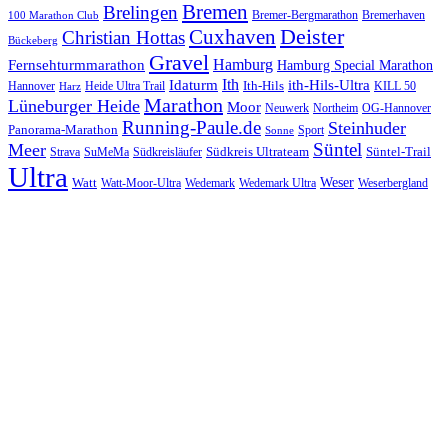
Bremen
Brelingen
Bremer-Bergmarathon
Bremerhaven
100 Marathon Club
Cuxhaven
Deister
Christian Hottas
Bückeberg
Gravel
Hamburg
Fernsehturmmarathon
Hamburg Special Marathon
Ith
Idaturm
ith-Hils-Ultra
Ith-Hils
Hannover
Heide Ultra Trail
KILL 50
Harz
Marathon
Lüneburger Heide
Moor
Neuwerk
Northeim
OG-Hannover
Running-Paule.de
Steinhuder
Panorama-Marathon
Sport
Sonne
Süntel
Meer
Südkreis Ultrateam
Süntel-Trail
SuMeMa
Südkreisläufer
Strava
Ultra
Watt
Weser
Wedemark
Watt-Moor-Ultra
Wedemark Ultra
Weserbergland