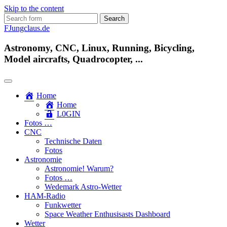
Skip to the content
Search
for:
FJungclaus.de
Astronomy, CNC, Linux, Running, Bicycling,
Model aircrafts, Quadrocopter, ...
Home
Home
L​0​​GIN
Fotos …
CNC
Technische Daten
Fotos
Astronomie
Astronomie! Warum?
Fotos …
Wedemark Astro-Wetter
HAM-Radio
Funkwetter
Space Weather Enthusisasts Dashboard
Wetter