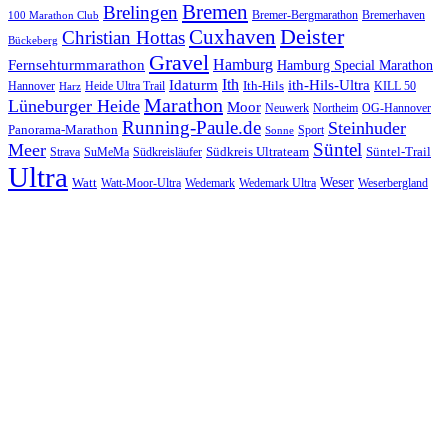
Bremen
Brelingen
Bremer-Bergmarathon
Bremerhaven
100 Marathon Club
Cuxhaven
Deister
Christian Hottas
Bückeberg
Gravel
Hamburg
Fernsehturmmarathon
Hamburg Special Marathon
Ith
Idaturm
ith-Hils-Ultra
Ith-Hils
Hannover
Heide Ultra Trail
KILL 50
Harz
Marathon
Lüneburger Heide
Moor
Neuwerk
Northeim
OG-Hannover
Running-Paule.de
Steinhuder
Panorama-Marathon
Sport
Sonne
Süntel
Meer
Südkreis Ultrateam
Süntel-Trail
SuMeMa
Südkreisläufer
Strava
Ultra
Watt
Weser
Wedemark
Watt-Moor-Ultra
Wedemark Ultra
Weserbergland