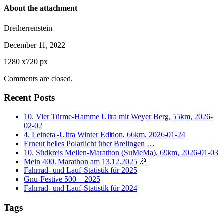
About the attachment
Dreiherrenstein
December 11, 2022
1280
x
720 px
Comments are closed.
Recent Posts
10. Vier Türme-Hamme Ultra mit Weyer Berg, 55km, 2026-
02-02
4. Leinetal-Ultra Winter Edition, 66km, 2026-01-24
Erneut helles Polarlicht über Brelingen …
10. Südkreis Meilen-Marathon (SuMeMa), 69km, 2026-01-03
Mein 400. Marathon am 13.12.2025 🎉
Fahrrad- und Lauf-Statistik für 2025
Gnu-Festive 500 – 2025
Fahrrad- und Lauf-Statistik für 2024
Tags