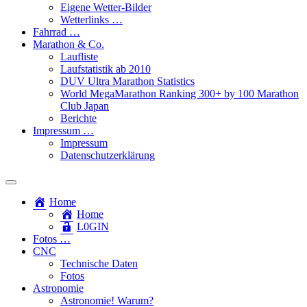
Eigene Wetter-Bilder
Wetterlinks …
Fahrrad …
Marathon & Co.
Laufliste
Laufstatistik ab 2010
DUV Ultra Marathon Statistics
World MegaMarathon Ranking 300+ by 100 Marathon
Club Japan
Berichte
Impressum …
Impressum
Datenschutzerklärung
Toggle
search
Home
field
Home
L​0​​GIN
Fotos …
CNC
Technische Daten
Fotos
Astronomie
Astronomie! Warum?