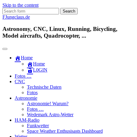
Skip to the content
Search
for:
FJungclaus.de
Astronomy, CNC, Linux, Running, Bicycling,
Model aircrafts, Quadrocopter, ...
Home
Home
L​0​​GIN
Fotos …
CNC
Technische Daten
Fotos
Astronomie
Astronomie! Warum?
Fotos …
Wedemark Astro-Wetter
HAM-Radio
Funkwetter
Space Weather Enthusisasts Dashboard
Wetter