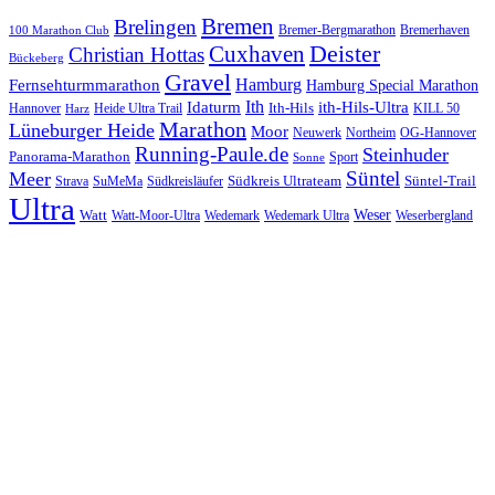
Bremen
Brelingen
Bremer-Bergmarathon
Bremerhaven
100 Marathon Club
Cuxhaven
Deister
Christian Hottas
Bückeberg
Gravel
Hamburg
Fernsehturmmarathon
Hamburg Special Marathon
Ith
Idaturm
ith-Hils-Ultra
Ith-Hils
Hannover
Heide Ultra Trail
KILL 50
Harz
Marathon
Lüneburger Heide
Moor
Neuwerk
Northeim
OG-Hannover
Running-Paule.de
Steinhuder
Panorama-Marathon
Sport
Sonne
Süntel
Meer
Südkreis Ultrateam
Süntel-Trail
SuMeMa
Südkreisläufer
Strava
Ultra
Watt
Weser
Wedemark
Watt-Moor-Ultra
Wedemark Ultra
Weserbergland