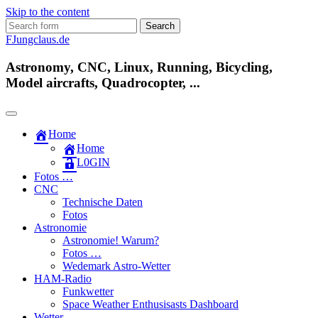
Skip to the content
Search
for:
FJungclaus.de
Astronomy, CNC, Linux, Running, Bicycling,
Model aircrafts, Quadrocopter, ...
Home
Home
L​0​​GIN
Fotos …
CNC
Technische Daten
Fotos
Astronomie
Astronomie! Warum?
Fotos …
Wedemark Astro-Wetter
HAM-Radio
Funkwetter
Space Weather Enthusisasts Dashboard
Wetter