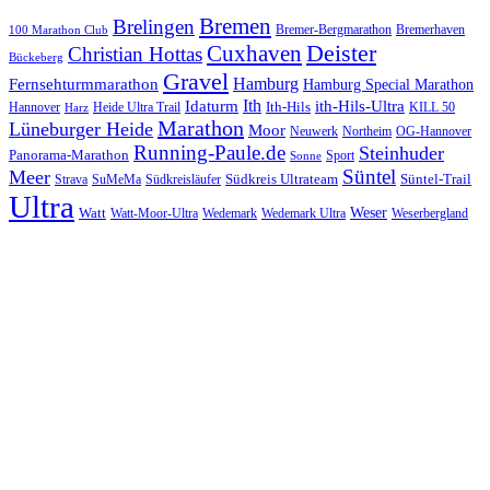
Bremen
Brelingen
Bremer-Bergmarathon
Bremerhaven
100 Marathon Club
Cuxhaven
Deister
Christian Hottas
Bückeberg
Gravel
Hamburg
Fernsehturmmarathon
Hamburg Special Marathon
Ith
Idaturm
ith-Hils-Ultra
Ith-Hils
Hannover
Heide Ultra Trail
KILL 50
Harz
Marathon
Lüneburger Heide
Moor
Neuwerk
Northeim
OG-Hannover
Running-Paule.de
Steinhuder
Panorama-Marathon
Sport
Sonne
Süntel
Meer
Südkreis Ultrateam
Süntel-Trail
SuMeMa
Südkreisläufer
Strava
Ultra
Watt
Weser
Wedemark
Watt-Moor-Ultra
Wedemark Ultra
Weserbergland