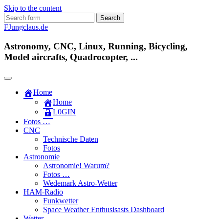
Skip to the content
Search
for:
FJungclaus.de
Astronomy, CNC, Linux, Running, Bicycling,
Model aircrafts, Quadrocopter, ...
Home
Home
L​0​​GIN
Fotos …
CNC
Technische Daten
Fotos
Astronomie
Astronomie! Warum?
Fotos …
Wedemark Astro-Wetter
HAM-Radio
Funkwetter
Space Weather Enthusisasts Dashboard
Wetter