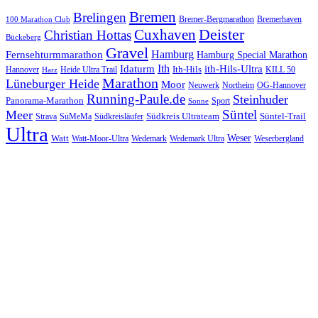
Bremen
Brelingen
Bremer-Bergmarathon
Bremerhaven
100 Marathon Club
Cuxhaven
Deister
Christian Hottas
Bückeberg
Gravel
Hamburg
Fernsehturmmarathon
Hamburg Special Marathon
Ith
Idaturm
ith-Hils-Ultra
Ith-Hils
Hannover
Heide Ultra Trail
KILL 50
Harz
Marathon
Lüneburger Heide
Moor
Neuwerk
Northeim
OG-Hannover
Running-Paule.de
Steinhuder
Panorama-Marathon
Sport
Sonne
Süntel
Meer
Südkreis Ultrateam
Süntel-Trail
SuMeMa
Südkreisläufer
Strava
Ultra
Watt
Weser
Wedemark
Watt-Moor-Ultra
Wedemark Ultra
Weserbergland