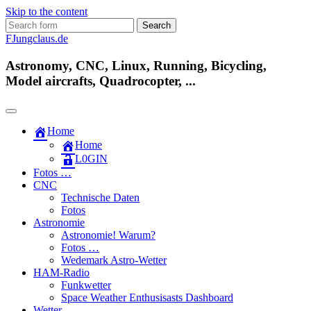
Skip to the content
Search
for:
FJungclaus.de
Astronomy, CNC, Linux, Running, Bicycling,
Model aircrafts, Quadrocopter, ...
Home
Home
L​0​​GIN
Fotos …
CNC
Technische Daten
Fotos
Astronomie
Astronomie! Warum?
Fotos …
Wedemark Astro-Wetter
HAM-Radio
Funkwetter
Space Weather Enthusisasts Dashboard
Wetter