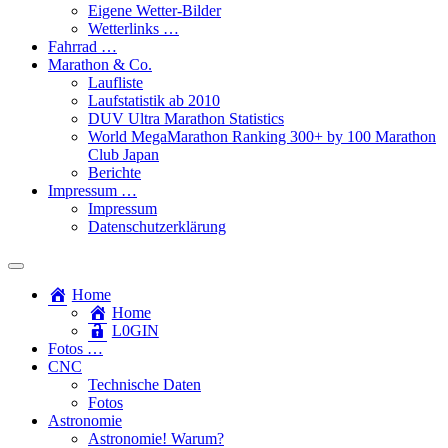
Eigene Wetter-Bilder
Wetterlinks …
Fahrrad …
Marathon & Co.
Laufliste
Laufstatistik ab 2010
DUV Ultra Marathon Statistics
World MegaMarathon Ranking 300+ by 100 Marathon
Club Japan
Berichte
Impressum …
Impressum
Datenschutzerklärung
Toggle
search
Home
field
Home
L​0​​GIN
Fotos …
CNC
Technische Daten
Fotos
Astronomie
Astronomie! Warum?