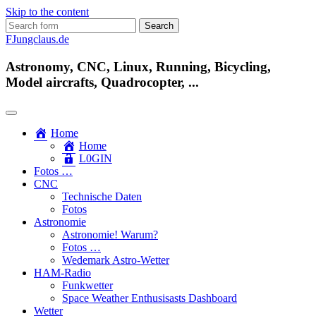
Skip to the content
Search
for:
FJungclaus.de
Astronomy, CNC, Linux, Running, Bicycling,
Model aircrafts, Quadrocopter, ...
Home
Home
L​0​​GIN
Fotos …
CNC
Technische Daten
Fotos
Astronomie
Astronomie! Warum?
Fotos …
Wedemark Astro-Wetter
HAM-Radio
Funkwetter
Space Weather Enthusisasts Dashboard
Wetter