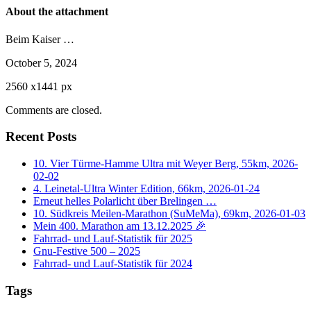
About the attachment
Beim Kaiser …
October 5, 2024
2560
x
1441 px
Comments are closed.
Recent Posts
10. Vier Türme-Hamme Ultra mit Weyer Berg, 55km, 2026-
02-02
4. Leinetal-Ultra Winter Edition, 66km, 2026-01-24
Erneut helles Polarlicht über Brelingen …
10. Südkreis Meilen-Marathon (SuMeMa), 69km, 2026-01-03
Mein 400. Marathon am 13.12.2025 🎉
Fahrrad- und Lauf-Statistik für 2025
Gnu-Festive 500 – 2025
Fahrrad- und Lauf-Statistik für 2024
Tags