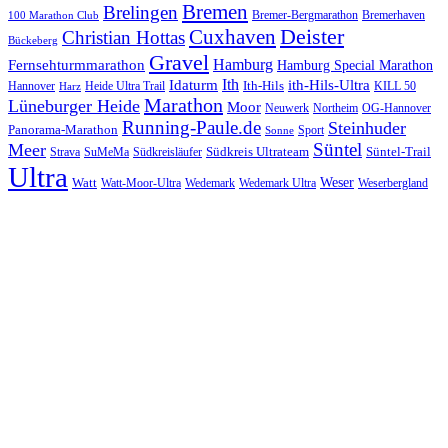
Bremen
Brelingen
Bremer-Bergmarathon
Bremerhaven
100 Marathon Club
Cuxhaven
Deister
Christian Hottas
Bückeberg
Gravel
Hamburg
Fernsehturmmarathon
Hamburg Special Marathon
Ith
Idaturm
ith-Hils-Ultra
Ith-Hils
Hannover
Heide Ultra Trail
KILL 50
Harz
Marathon
Lüneburger Heide
Moor
Neuwerk
Northeim
OG-Hannover
Running-Paule.de
Steinhuder
Panorama-Marathon
Sport
Sonne
Süntel
Meer
Südkreis Ultrateam
Süntel-Trail
SuMeMa
Südkreisläufer
Strava
Ultra
Watt
Weser
Wedemark
Watt-Moor-Ultra
Wedemark Ultra
Weserbergland