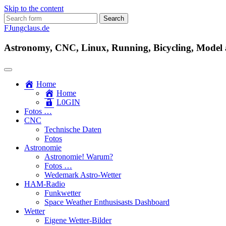
Skip to the content
Search
for:
FJungclaus.de
Astronomy, CNC, Linux, Running, Bicycling, Model ai
Home
Home
L​0​​GIN
Fotos …
CNC
Technische Daten
Fotos
Astronomie
Astronomie! Warum?
Fotos …
Wedemark Astro-Wetter
HAM-Radio
Funkwetter
Space Weather Enthusisasts Dashboard
Wetter
Eigene Wetter-Bilder