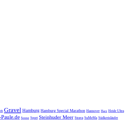
Gravel
Hamburg
on
Hamburg Special Marathon
Hannover
Heide Ultra
Harz
Paule.de
Steinhuder Meer
SuMeMa
Südkreisläufer
Sport
Strava
Sonne