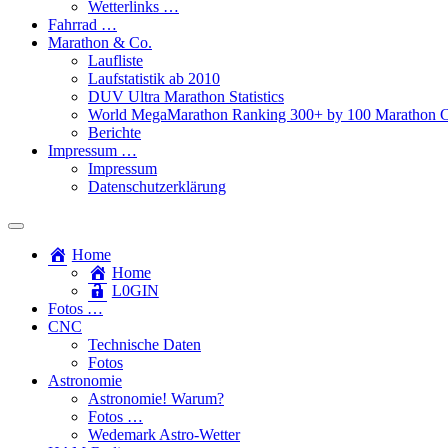
Wetterlinks …
Fahrrad …
Marathon & Co.
Laufliste
Laufstatistik ab 2010
DUV Ultra Marathon Statistics
World MegaMarathon Ranking 300+ by 100 Marathon C
Berichte
Impressum …
Impressum
Datenschutzerklärung
Toggle
search
Home
field
Home
L​0​​GIN
Fotos …
CNC
Technische Daten
Fotos
Astronomie
Astronomie! Warum?
Fotos …
Wedemark Astro-Wetter