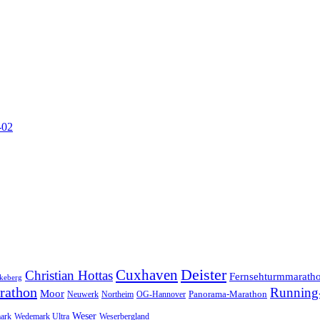
-02
Cuxhaven
Deister
Christian Hottas
Fernsehturmmarath
keberg
rathon
Running-
Moor
Panorama-Marathon
Neuwerk
Northeim
OG-Hannover
Weser
ark
Wedemark Ultra
Weserbergland