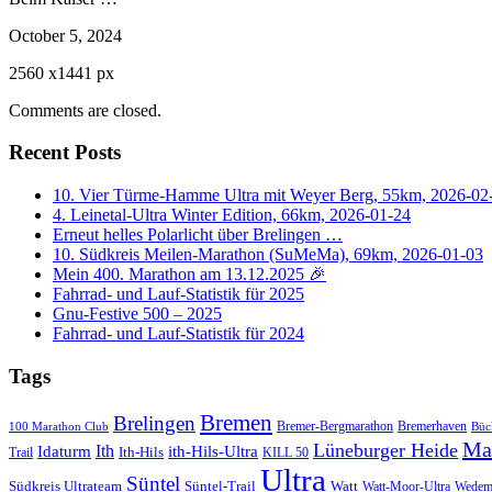
October 5, 2024
2560
x
1441 px
Comments are closed.
Recent Posts
10. Vier Türme-Hamme Ultra mit Weyer Berg, 55km, 2026-02
4. Leinetal-Ultra Winter Edition, 66km, 2026-01-24
Erneut helles Polarlicht über Brelingen …
10. Südkreis Meilen-Marathon (SuMeMa), 69km, 2026-01-03
Mein 400. Marathon am 13.12.2025 🎉
Fahrrad- und Lauf-Statistik für 2025
Gnu-Festive 500 – 2025
Fahrrad- und Lauf-Statistik für 2024
Tags
Bremen
Brelingen
Bremer-Bergmarathon
Bremerhaven
100 Marathon Club
Büc
Ma
Lüneburger Heide
Ith
Idaturm
ith-Hils-Ultra
Ith-Hils
Trail
KILL 50
Ultra
Süntel
Südkreis Ultrateam
Süntel-Trail
Watt
Wedem
Watt-Moor-Ultra